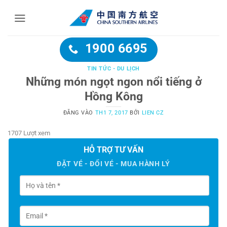
Bỏ
qua
nội
dung
1900 6695
TIN TỨC - DU LỊCH
Những món ngọt ngon nổi tiếng ở
Hồng Kông
ĐĂNG VÀO
TH1 7, 2017
BỞI
LIEN CZ
1707 Lượt xem
HỖ TRỢ TƯ VẤN
ĐẶT VÉ - ĐỔI VÉ - MUA HÀNH LÝ