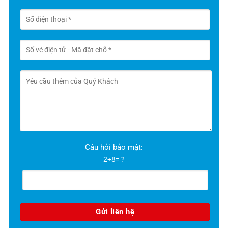
Câu hỏi bảo mật:
2+8= ?