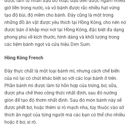
được làm từ nhân đậu đỏ hoặc đậu đen được ngâm nhiều
giờ liền trong nước, và vỏ bánh được rắc nhiều hạt vừng
tạo độ bùi, độ mềm cho bánh. Đây cũng là một trong
những đồ ăn vặt được yêu thích tại Hồng Kông, cho nên nó
được bán ở khắp mọi nơi tại Hồng Kông, đặc biệt đa dạng
phong phú về kích thước, hình dáng và khối lượng trong
các tiệm bánh ngọt và cửa hiệu Dim Sum.
Hồng Kông French
Đây thực chất là một loại bánh mì, nhưng cách chế biến
của nó lại có chút khác biệt so với các loại bánh ở trên.
Phần bánh mì được làm từ hỗn hợp của trứng, bơ, sữa,
được pha chế theo công thức nhất định, sau đó nướng
giòn để tạo độ thơm nhất định. Sau đó món bánh này sẽ
được phết bơ, hoặc thêm si rô mạch nha, tùy thuộc vào sở
thích ăn ngọt của từng người mà các bạn có thể cho nhiều
hoặc ít bơ, si rô.