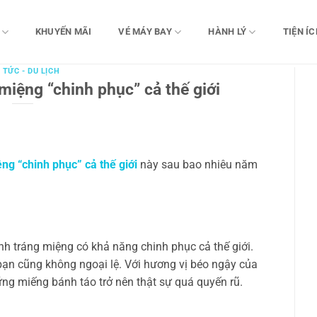
KHUYẾN MÃI
VÉ MÁY BAY
HÀNH LÝ
TIỆN ÍC
 TỨC - DU LỊCH
iệng “chinh phục” cả thế giới
g “chinh phục” cả thế giới
này sau bao nhiêu năm
 tráng miệng có khả năng chinh phục cả thế giới.
n cũng không ngoại lệ. Với hương vị béo ngậy của
ững miếng bánh táo trở nên thật sự quá quyến rũ.