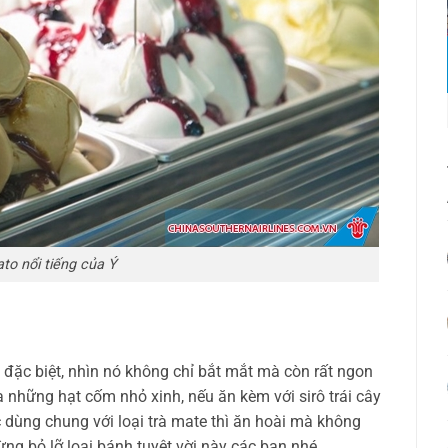
to nổi tiếng của Ý
 đặc biệt, nhìn nó không chỉ bắt mắt mà còn rất ngon
 những hạt cốm nhỏ xinh, nếu ăn kèm với sirô trái cây
 dùng chung với loại trà mate thì ăn hoài mà không
ng bỏ lỡ loại bánh tuyệt vời này các bạn nhé.