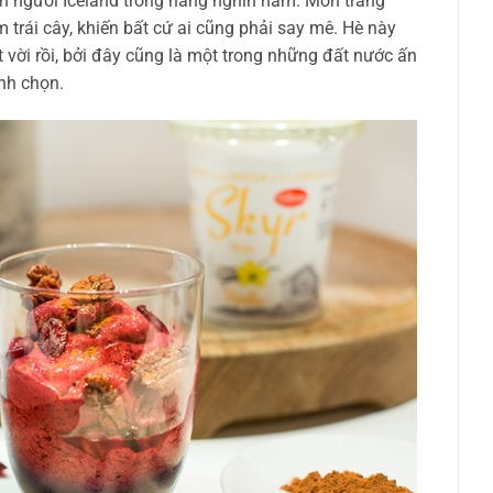
n người Iceland trong hàng nghìn năm. Món tráng
trái cây, khiến bất cứ ai cũng phải say mê. Hè này
t vời rồi, bởi đây cũng là một trong những đất nước ấn
nh chọn.