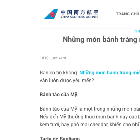
Bỏ
qua
TRANG CHỦ
nội
dung
TIN
Những món bánh tráng m
1819 Lượt xem
Bạn có tin không:
Những món bánh tráng miện
vẫn luôn được yêu mến?
Bánh táo của Mỹ.
Bánh táo của Mỹ là một trong những món bánh
Nếu đến Mỹ thưởng thức món bánh này các bạ
kem tươi, hay phô mai cheddar, khiến cho nh
Tarta de Santiago