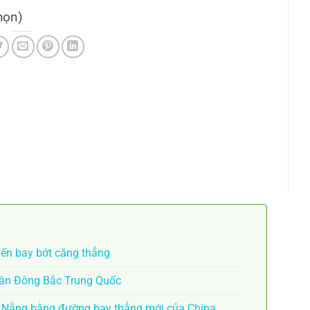
họn)
yến bay bớt căng thẳng
Tân Đông Bắc Trung Quốc
à Nẵng bằng đường bay thẳng mới của China