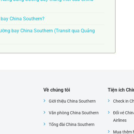
n bay China Southern?
ờng bay China Southern (Transit qua Quảng
Về chúng tôi
Tiện ích Ch
Giới thiệu China Southern
Check in C
Văn phòng China Southern
Đổi vé Chi
i
Airlines
Tổng đài China Southern
Mua thêm h