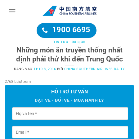
Bỏ
qua
nội
dung
1900 6695
TIN TỨC - DU LỊCH
Những món ăn truyền thống nhất
định phải thử khi đến Trung Quốc
ĐĂNG VÀO
TH10 8, 2016
BỞI
CHINA SOUTHERN AIRLINES DAI LY
2768 Lượt xem
HỖ TRỢ TƯ VẤN
ĐẶT VÉ - ĐỔI VÉ - MUA HÀNH LÝ