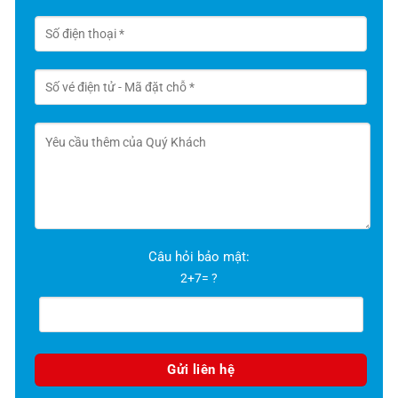
Câu hỏi bảo mật:
2+7= ?