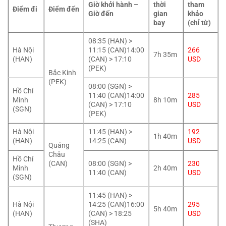
Giờ khởi hành –
thời
tham
Điểm đi
Điểm đến
Giờ đến
gian
khảo
bay
(chỉ từ)
08:35 (HAN) >
Hà Nội
11:15 (CAN)14:00
266
7h 35m
(HAN)
(CAN) > 17:10
USD
(PEK)
Bắc Kinh
(PEK)
08:00 (SGN) >
Hồ Chí
11:40 (CAN)14:00
285
Minh
8h 10m
(CAN) > 17:10
USD
(SGN)
(PEK)
Hà Nội
11:45 (HAN) >
192
1h 40m
(HAN)
14:25 (CAN)
USD
Quảng
Châu
Hồ Chí
(CAN)
08:00 (SGN) >
230
Minh
2h 40m
11:40 (CAN)
USD
(SGN)
11:45 (HAN) >
Hà Nội
14:25 (CAN)16:00
295
5h 40m
(HAN)
(CAN) > 18:25
USD
(SHA)