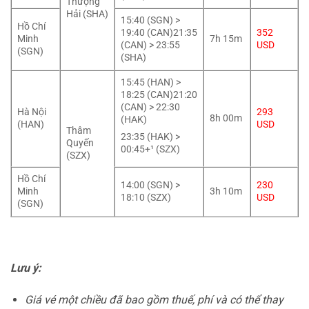
Thượng
Hải (SHA)
15:40 (SGN) >
Hồ Chí
19:40 (CAN)21:35
352
Minh
7h 15m
(CAN) > 23:55
USD
(SGN)
(SHA)
15:45 (HAN) >
18:25 (CAN)21:20
(CAN) > 22:30
Hà Nội
293
8h 00m
(HAK)
(HAN)
USD
Thâm
23:35 (HAK) >
Quyến
00:45+¹ (SZX)
(SZX)
Hồ Chí
14:00 (SGN) >
230
Minh
3h 10m
18:10 (SZX)
USD
(SGN)
Lưu ý:
Giá vé một chiều đã bao gồm thuế, phí và có thể thay