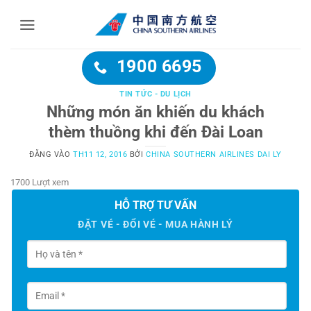
Bỏ
qua
nội
dung
1900 6695
TIN TỨC - DU LỊCH
Những món ăn khiến du khách
thèm thuồng khi đến Đài Loan
ĐĂNG VÀO
TH11 12, 2016
BỞI
CHINA SOUTHERN AIRLINES DAI LY
1700 Lượt xem
HỖ TRỢ TƯ VẤN
ĐẶT VÉ - ĐỔI VÉ - MUA HÀNH LÝ