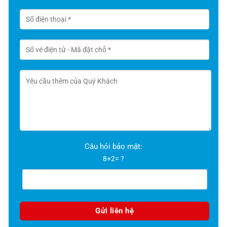
Câu hỏi bảo mật:
8+2= ?