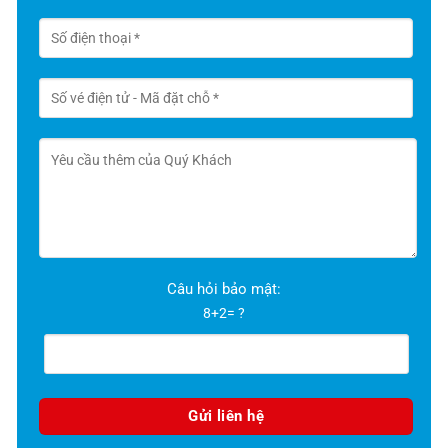
Câu hỏi bảo mật:
8+2= ?