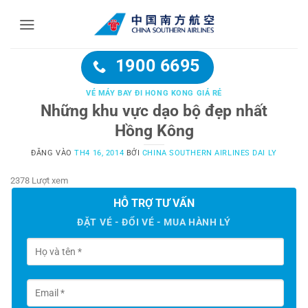
Bỏ
qua
nội
dung
1900 6695
VÉ MÁY BAY ĐI HONG KONG GIÁ RẺ
Những khu vực dạo bộ đẹp nhất
Hồng Kông
ĐĂNG VÀO
TH4 16, 2014
BỞI
CHINA SOUTHERN AIRLINES DAI LY
2378 Lượt xem
HỖ TRỢ TƯ VẤN
ĐẶT VÉ - ĐỔI VÉ - MUA HÀNH LÝ