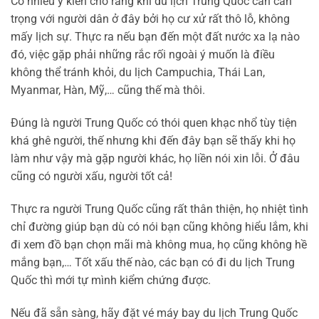
Có nhiều ý kiến cho rằng khi du lịch Trung Quốc cần cẩn
trọng với người dân ở đây bởi họ cư xử rất thô lỗ, không
mấy lịch sự. Thực ra nếu bạn đến một đất nước xa lạ nào
đó, việc gặp phải những rắc rối ngoài ý muốn là điều
không thể tránh khỏi, du lịch Campuchia, Thái Lan,
Myanmar, Hàn, Mỹ,… cũng thế mà thôi.
Đúng là người Trung Quốc có thói quen khạc nhổ tùy tiện
khá ghê người, thế nhưng khi đến đây bạn sẽ thấy khi họ
làm như vậy mà gặp người khác, họ liền nói xin lỗi. Ở đâu
cũng có người xấu, người tốt cả!
Thực ra người Trung Quốc cũng rất thân thiện, họ nhiệt tình
chỉ đường giúp bạn dù có nói bạn cũng không hiểu lắm, khi
đi xem đồ bạn chọn mãi mà không mua, họ cũng không hề
mắng bạn,… Tốt xấu thế nào, các bạn có đi du lịch Trung
Quốc thì mới tự mình kiểm chứng được.
Nếu đã sẵn sàng, hãy đặt vé máy bay du lịch Trung Quốc