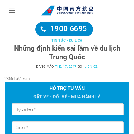
Bỏ
qua
nội
dung
1900 6695
TIN TỨC - DU LỊCH
Những định kiến sai lầm về du lịch
Trung Quốc
ĐĂNG VÀO
TH2 17, 2017
BỞI
LIEN CZ
2866 Lượt xem
HỖ TRỢ TƯ VẤN
ĐẶT VÉ - ĐỔI VÉ - MUA HÀNH LÝ