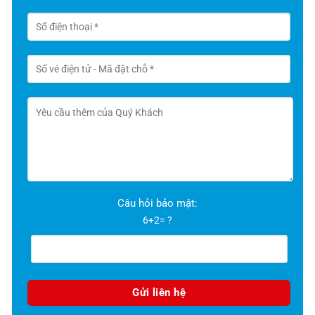
Câu hỏi bảo mật:
6+2= ?