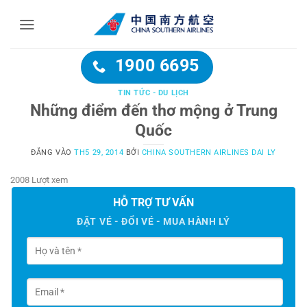
Bỏ
qua
nội
dung
1900 6695
TIN TỨC - DU LỊCH
Những điểm đến thơ mộng ở Trung
Quốc
ĐĂNG VÀO
TH5 29, 2014
BỞI
CHINA SOUTHERN AIRLINES DAI LY
2008 Lượt xem
HỖ TRỢ TƯ VẤN
ĐẶT VÉ - ĐỔI VÉ - MUA HÀNH LÝ