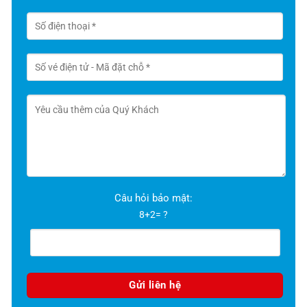
Câu hỏi bảo mật:
8+2= ?