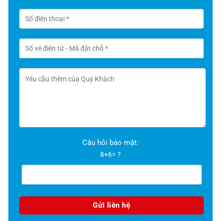
Câu hỏi bảo mật:
8+6= ?