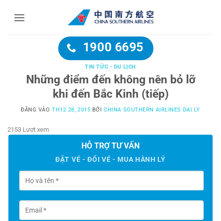
Bỏ
qua
nội
dung
1900 6695
TIN TỨC - DU LỊCH
Những điểm đến không nên bỏ lỡ
khi đến Bắc Kinh (tiếp)
ĐĂNG VÀO
TH12 28, 2015
BỞI
CHINA SOUTHERN AIRLINES DAI LY
2153 Lượt xem
HỖ TRỢ TƯ VẤN
ĐẶT VÉ - ĐỔI VÉ - MUA HÀNH LÝ