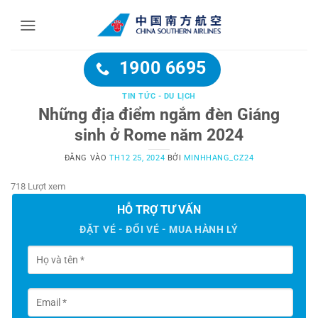
Bỏ
qua
nội
dung
1900 6695
TIN TỨC - DU LỊCH
Những địa điểm ngắm đèn Giáng
sinh ở Rome năm 2024
ĐĂNG VÀO
TH12 25, 2024
BỞI
MINHHANG_CZ24
718 Lượt xem
HỖ TRỢ TƯ VẤN
ĐẶT VÉ - ĐỔI VÉ - MUA HÀNH LÝ