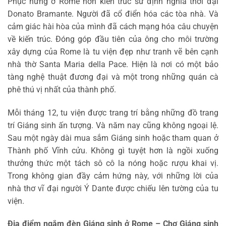
Phục hưng ở Rome hơn kiến ​​trúc sư định nghĩa thời đại
Donato Bramante. Người đã cổ điển hóa các tòa nhà. Và
cảm giác hài hòa của mình đã cách mạng hóa câu chuyện
về kiến ​​trúc. Đóng góp đầu tiên của ông cho môi trường
xây dựng của Rome là tu viện đẹp như tranh vẽ bên cạnh
nhà thờ Santa Maria della Pace. Hiện là nơi có một bảo
tàng nghệ thuật đương đại và một trong những quán cà
phê thú vị nhất của thành phố.
Mỗi tháng 12, tu viện được trang trí bằng những đồ trang
trí Giáng sinh ấn tượng. Và năm nay cũng không ngoại lệ.
Sau một ngày dài mua sắm Giáng sinh hoặc tham quan ở
Thành phố Vĩnh cửu. Không gì tuyệt hơn là ngồi xuống
thưởng thức một tách sô cô la nóng hoặc rượu khai vị.
Trong không gian đầy cảm hứng này, với những lời của
nhà thơ vĩ đại người Ý Dante được chiếu lên tường của tu
viện.
Địa điểm ngắm đèn Giáng sinh ở Rome –
Chợ Giáng sinh