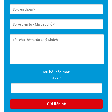
Câu hỏi bảo mật:
6+2= ?