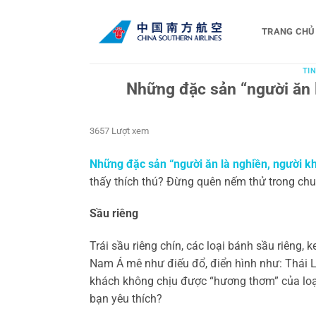
Bỏ
qua
TRANG CHỦ
nội
dung
TIN
Những đặc sản “người ăn 
3657 Lượt xem
Những đặc sản “người ăn là nghiền, người 
thấy thích thú? Đừng quên nếm thử trong chu
Sầu riêng
Trái sầu riêng chín, các loại bánh sầu riêng,
Nam Á mê như điếu đổ, điển hình như: Thái La
khách không chịu được “hương thơm” của loại
bạn yêu thích?