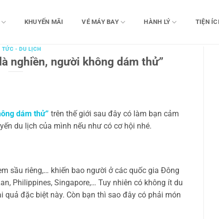
KHUYẾN MÃI
VÉ MÁY BAY
HÀNH LÝ
TIỆN ÍC
 TỨC - DU LỊCH
là nghiền, người không dám thử”
không dám thử”
trên thế giới sau đây có làm bạn cảm
yến du lịch của mình nếu như có cơ hội nhé.
 kem sầu riêng,… khiến bao người ở các quốc gia Đông
n, Philippines, Singapore,… Tuy nhiên có không ít du
 quả đặc biệt này. Còn bạn thì sao đây có phải món