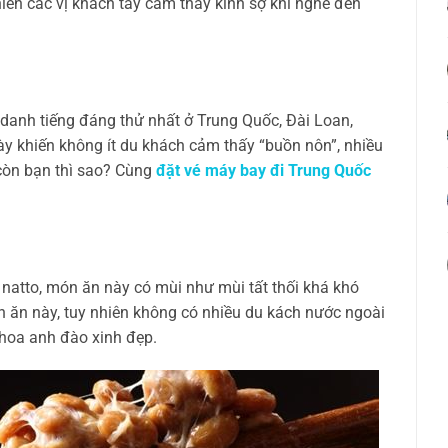
iên các vị khách tây cảm thấy kinh sợ khi nghe đến
anh tiếng đáng thử nhất ở Trung Quốc, Đài Loan,
y khiến không ít du khách cảm thấy “buồn nôn”, nhiều
còn bạn thì sao? Cùng
đặt vé máy bay đi Trung Quốc
 natto, món ăn này có mùi như mùi tất thối khá khó
 ăn này, tuy nhiên không có nhiều du kách nước ngoài
 hoa anh đào xinh đẹp.