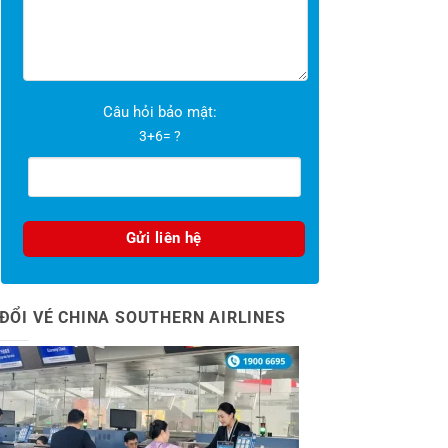
Câu hỏi bảo mật:
3+6= ?
ĐỔI VÉ CHINA SOUTHERN AIRLINES