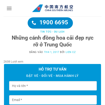
Bỏ
qua
nội
dung
1900 6695
TIN TỨC - DU LỊCH
Những cánh đồng hoa cải đẹp rực
rỡ ở Trung Quốc
ĐĂNG VÀO
TH4 1, 2017
BỞI
LIEN CZ
2638 Lượt xem
HỖ TRỢ TƯ VẤN
ĐẶT VÉ - ĐỔI VÉ - MUA HÀNH LÝ