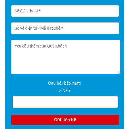
Câu hỏi bảo mật:
5+5= ?