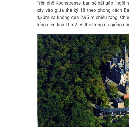
Trên phố Kochstrasse, bạn sẽ bắt gặp “ngôi 
xây vào giữa thế kỷ 18 theo phong cách Ba
4,20m và không quá 2,95 m chiều rộng. Chiề
tổng diện tích 10m2. Vì thế trông nó giống n