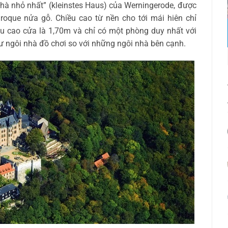
nhà nhỏ nhất” (kleinstes Haus) của Werningerode, được
roque nửa gỗ. Chiều cao từ nền cho tới mái hiên chỉ
u cao cửa là 1,70m và chỉ có một phòng duy nhất với
hư ngôi nhà đồ chơi so với những ngôi nhà bên cạnh.