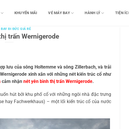
KHUYẾN MÃI
VÉ MÁY BAY
HÀNH LÝ
TIỆN ÍC
 BAY ĐI ĐỨC GIÁ RẺ
thị trấn Wernigerode
ợp lưu của sông Holtemme và sông Zillerbach, và trải
 Wernigerode xinh xắn với những nét kiến trúc cổ như
n
cảm nhận
nét yên bình thị trấn Wernigerode
.
cuốn hút bởi khu phố cổ với những ngôi nhà đặc trưng
use hay Fachwerkhaus) – một lối kiến trúc cổ của nước