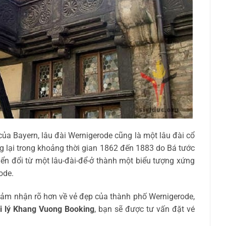
ủa Bayern, lâu đài Wernigerode cũng là một lâu đài cổ
ựng lại trong khoảng thời gian 1862 đến 1883 do Bá tước
ển đổi từ một lâu-đài-để-ở thành một biểu tượng xứng
ode.
cảm nhận rõ hơn về vẻ đẹp của thành phố Wernigerode,
i lý Khang Vuong Booking
, bạn sẽ được tư vấn đặt vé