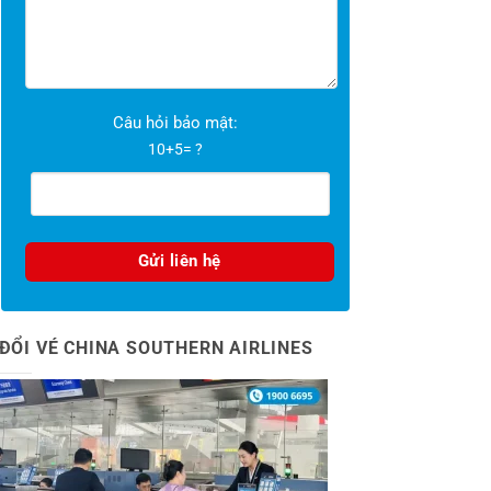
Câu hỏi bảo mật:
10+5= ?
ĐỔI VÉ CHINA SOUTHERN AIRLINES