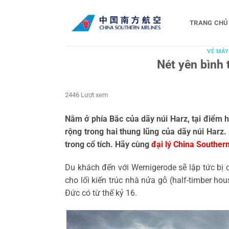
Bỏ
qua
TRANG CHỦ
nội
dung
VÉ MÁY
Nét yên bình 
2446 Lượt xem
Nằm ở phía Bắc của dãy núi Harz, tại điểm h
rộng trong hai thung lũng của dãy núi Harz.
trong cổ tích. Hãy cùng
đại lý China Souther
Du khách đến với Wernigerode sẽ lập tức bị 
cho lối kiến trúc nhà nửa gỗ (half-timber ho
Đức có từ thế kỷ 16.