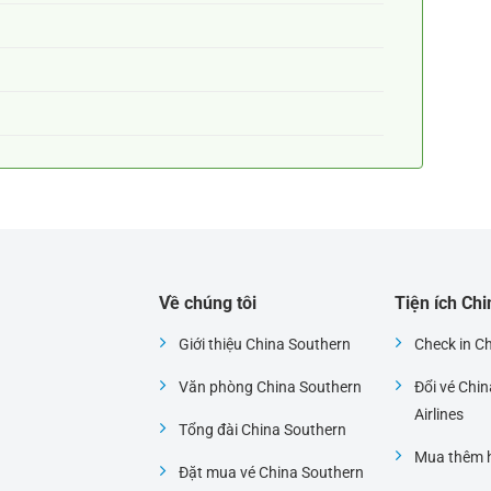
Về chúng tôi
Tiện ích Ch
Giới thiệu China Southern
Check in C
Văn phòng China Southern
Đổi vé Chi
i
Airlines
Tổng đài China Southern
Mua thêm h
Đặt mua vé China Southern