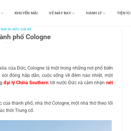
KHUYẾN MÃI
VÉ MÁY BAY
HÀNH LÝ
TIỆN ÍC
 BAY ĐI ĐỨC GIÁ RẺ
hành phố Cologne
lia của Đức, Cologne là một trong những nơi phổ biến
sôi động hấp dẫn, cuộc sống về đêm náo nhiệt, một
ng
đại lý China Southern
tới nước Đức và cảm nhận
nét
 của thành phố, nhà thờ Cologne, một nhà thờ theo lối
rúc thời Trung cổ.