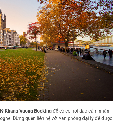
 lý Khang Vuong Booking
để có cơ hội dạo cảm nhận
logne. Đừng quên liên hệ với văn phòng đại lý để được