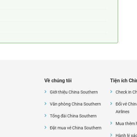
Về chúng tôi
Tiện ích Ch
Giới thiệu China Southern
Check in C
Văn phòng China Southern
Đổi vé Chi
i
Airlines
Tổng đài China Southern
Mua thêm h
Đặt mua vé China Southern
Hành lý xá