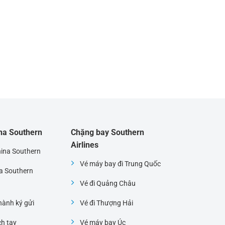
ina Southern
Chặng bay Southern
Airlines
hina Southern
Vé máy bay đi Trung Quốc
na Southern
Vé đi Quảng Châu
ành ký gửi
Vé đi Thượng Hải
ch tay
Vé máy bay Úc