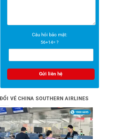
Câu hỏi bảo mật:
56+14= ?
ĐỔI VÉ CHINA SOUTHERN AIRLINES