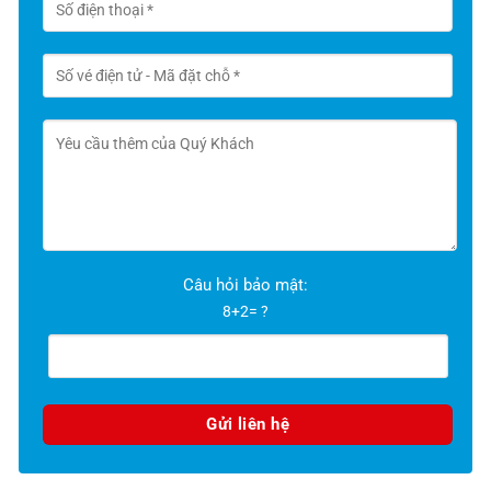
Câu hỏi bảo mật:
8+2= ?