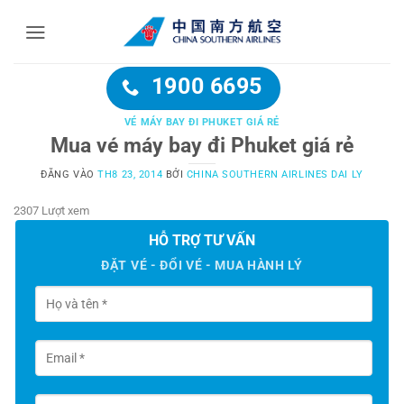
Bỏ
qua
nội
dung
1900 6695
VÉ MÁY BAY ĐI PHUKET GIÁ RẺ
Mua vé máy bay đi Phuket giá rẻ
ĐĂNG VÀO
TH8 23, 2014
BỞI
CHINA SOUTHERN AIRLINES DAI LY
2307 Lượt xem
HỖ TRỢ TƯ VẤN
ĐẶT VÉ - ĐỔI VÉ - MUA HÀNH LÝ