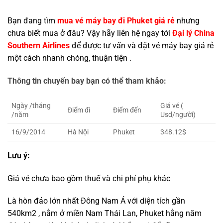
Bạn đang tìm
mua vé máy bay đi Phuket giá rẻ
nhưng
chưa biết mua ở đâu? Vậy hãy liên hệ ngay tới
Đại lý China
Southern Airlines
để được tư vấn và đặt vé máy bay giá rẻ
một cách nhanh chóng, thuận tiện .
Thông tin chuyến bay bạn có thể tham khảo:
Ngày /tháng
Giá vé (
Điểm đi
Điểm đến
/năm
Usd/người)
16/9/2014
Hà Nội
Phuket
348.12$
Lưu ý:
Giá vé chưa bao gồm thuế và chi phí phụ khác
Là hòn đảo lớn nhất Đông Nam Á với diện tích gần
540km2 , nằm ở miền Nam Thái Lan, Phuket hằng năm