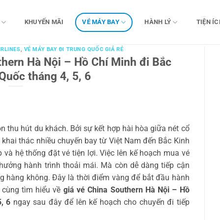
KHUYẾN MÃI
VÉ MÁY BAY
HÀNH LÝ
TIỆN ÍC
IRLINES
,
VÉ MÁY BAY ĐI TRUNG QUỐC GIÁ RẺ
hern Hà Nội – Hồ Chí Minh đi Bắc
Quốc tháng 4, 5, 6
 thu hút du khách. Bởi sự kết hợp hài hòa giữa nét cổ
ện khai thác nhiều chuyến bay từ Việt Nam đến Bắc Kinh
ệp và hệ thống đặt vé tiện lợi. Việc lên kế hoạch mua vé
 hưởng hành trình thoải mái. Mà còn dễ dàng tiếp cận
g hàng không. Đây là thời điểm vàng để bắt đầu hành
 cùng tìm hiểu về
giá vé China Southern Hà Nội – Hồ
, 6
ngay sau đây để lên kế hoạch cho chuyến đi tiếp