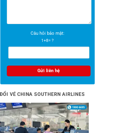
Câu hỏi bảo mật:
1+8= ?
ĐỔI VÉ CHINA SOUTHERN AIRLINES