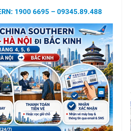
RN: 1900 6695
–
09345.89.488