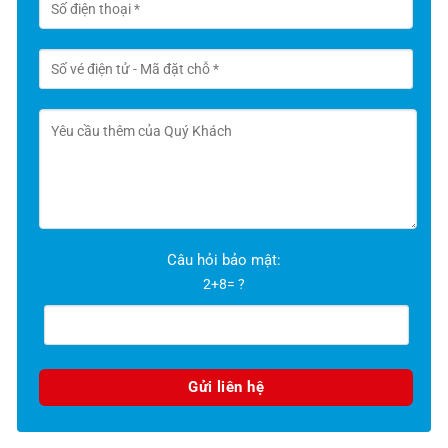
Câu hỏi bảo mật:
2+8= ?