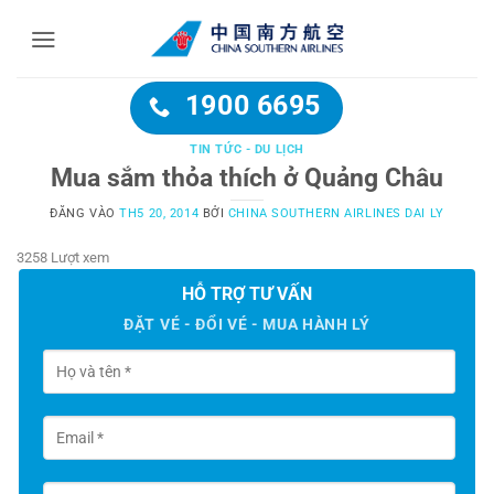
Bỏ
qua
nội
dung
1900 6695
TIN TỨC - DU LỊCH
Mua sắm thỏa thích ở Quảng Châu
ĐĂNG VÀO
TH5 20, 2014
BỞI
CHINA SOUTHERN AIRLINES DAI LY
3258 Lượt xem
HỖ TRỢ TƯ VẤN
ĐẶT VÉ - ĐỔI VÉ - MUA HÀNH LÝ