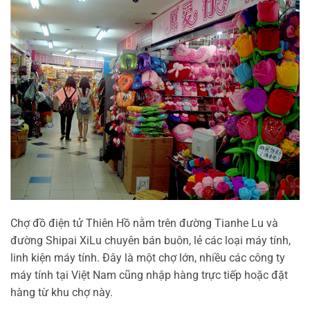
Chợ đồ điện tử Thiên Hồ nằm trên đường Tianhe Lu và
đường Shipai XiLu chuyên bán buôn, lẻ các loại máy tính,
linh kiện máy tính. Đây là một chợ lớn, nhiều các công ty
máy tính tại Việt Nam cũng nhập hàng trực tiếp hoặc đặt
hàng từ khu chợ này.