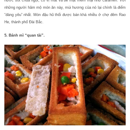
nước sốt chua ngọt, có vị mát và bề mặt mềm mại như caramen. Với
những người hâm mộ món ăn này, mùi hương của nó lại chính là điểm
“đáng yêu” nhất. Món đậu hũ thối được bán khá nhiều ở chợ đêm Rao
He, thành phố Đài Bắc.
5. Bánh mì “quan tài”.