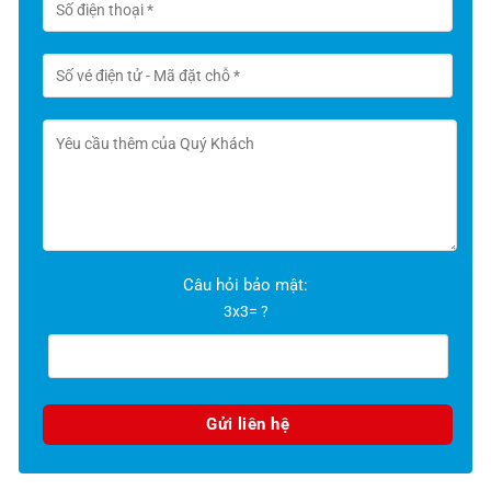
Câu hỏi bảo mật:
3x3= ?