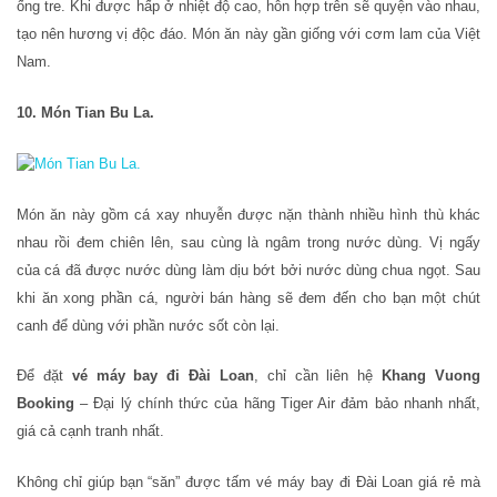
ống tre. Khi được hấp ở nhiệt độ cao, hỗn hợp trên sẽ quyện vào nhau,
tạo nên hương vị độc đáo. Món ăn này gần giống với cơm lam của Việt
Nam.
10. Món Tian Bu La.
Món ăn này gồm cá xay nhuyễn được nặn thành nhiều hình thù khác
nhau rồi đem chiên lên, sau cùng là ngâm trong nước dùng. Vị ngấy
của cá đã được nước dùng làm dịu bớt bởi nước dùng chua ngọt. Sau
khi ăn xong phần cá, người bán hàng sẽ đem đến cho bạn một chút
canh để dùng với phần nước sốt còn lại.
Để đặt
vé máy bay đi Đài Loan
, chỉ cần liên hệ
Khang Vuong
Booking
– Đại lý chính thức của hãng Tiger Air đảm bảo nhanh nhất,
giá cả cạnh tranh nhất.
Không chỉ giúp bạn “săn” được tấm vé máy bay đi Đài Loan giá rẻ mà