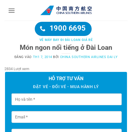
Bỏ
qua
nội
dung
1900 6695
VÉ MÁY BAY ĐI ĐÀI LOAN GIÁ RẺ
Món ngon nổi tiếng ở Đài Loan
ĐĂNG VÀO
TH1 7, 2014
BỞI
CHINA SOUTHERN AIRLINES DAI LY
2834 Lượt xem
HỖ TRỢ TƯ VẤN
ĐẶT VÉ - ĐỔI VÉ - MUA HÀNH LÝ