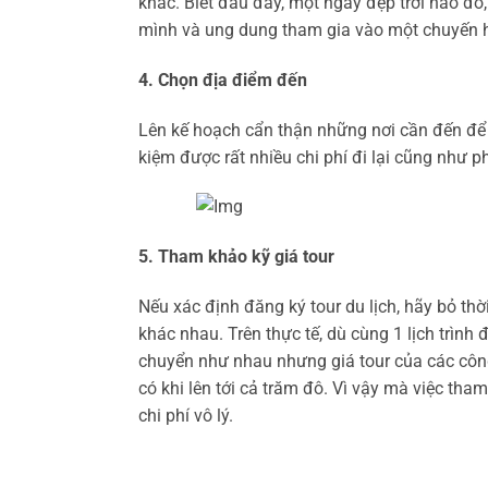
khác. Biết đâu đấy, một ngày đẹp trời nào đó,
mình và ung dung tham gia vào một chuyến hàn
4. Chọn địa điểm đến
Lên kế hoạch cẩn thận những nơi cần đến để
kiệm được rất nhiều chi phí đi lại cũng như p
5. Tham khảo kỹ giá tour
Nếu xác định đăng ký tour du lịch, hãy bỏ thờ
khác nhau. Trên thực tế, dù cùng 1 lịch trình
chuyển như nhau nhưng giá tour của các công
có khi lên tới cả trăm đô. Vì vậy mà việc tham
chi phí vô lý.