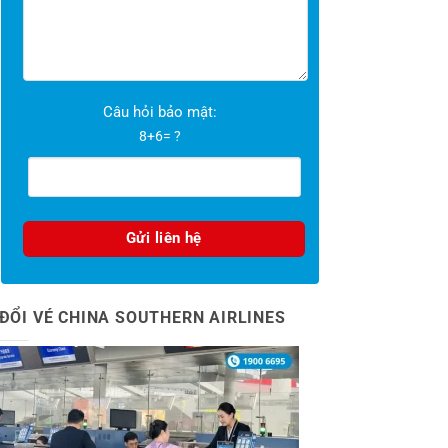
Câu hỏi bảo mật:
8+6= ?
ĐỔI VÉ CHINA SOUTHERN AIRLINES