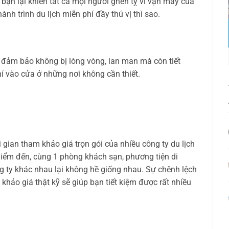
 bạn lại khiến tất cả mọi người ghen tỵ vì vận may của
h trình du lịch miễn phí đầy thú vị thì sao.
 đảm bảo không bị lòng vòng, lan man mà còn tiết
hí vào cửa ở những nơi không cần thiết.
i gian tham khảo giá trọn gói của nhiều công ty du lịch
 điểm đến, cùng 1 phòng khách sạn, phương tiện di
 ty khác nhau lại không hề giống nhau. Sự chênh lệch
 khảo giá thật kỹ sẽ giúp bạn tiết kiệm được rất nhiều