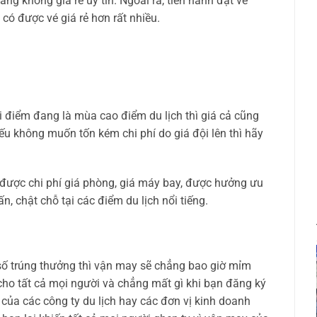
àng không giá rẻ uy tín. Ngoài ra, tiến hành đặt vé
 có được vé giá rẻ hơn rất nhiều.
i điểm đang là mùa cao điểm du lịch thì giá cả cũng
nếu không muốn tốn kém chi phí do giá đội lên thì hãy
được chi phí giá phòng, giá máy bay, được hưởng ưu
n, chật chỗ tại các điểm du lịch nổi tiếng.
 số trúng thưởng thì vận may sẽ chẳng bao giờ mỉm
 cho tất cả mọi người và chẳng mất gì khi bạn đăng ký
của các công ty du lịch hay các đơn vị kinh doanh