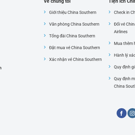
Về chúng tôi
Tiện ích Ch
Giới thiệu China Southern
Check in C
Văn phòng China Southern
Đổi vé Chi
i
Airlines
Tổng đài China Southern
Mua thêm h
Đặt mua vé China Southern
Hành lý xá
Xác nhận vé China Southern
Quy định gi
h
Quy định m
China Sout