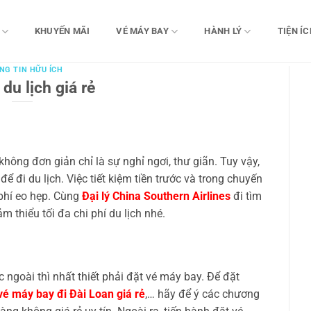
KHUYẾN MÃI
VÉ MÁY BAY
HÀNH LÝ
TIỆN ÍC
NG TIN HỮU ÍCH
du lịch giá rẻ
không đơn giản chỉ là sự nghỉ ngơi, thư giãn. Tuy vậy,
để đi du lịch. Việc tiết kiệm tiền trước và trong chuyến
 phí eo hẹp. Cùng
Đại lý China Southern Airlines
đi tìm
m thiểu tối đa chi phí du lịch nhé.
ngoài thì nhất thiết phải đặt vé máy bay. Để đặt
vé máy bay đi Đài Loan giá rẻ
,… hãy để ý các chương