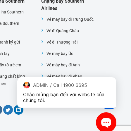
ina Southern
Chặng bay Southern
Airlines
hina Southern
Vé máy bay đi Trung Quốc
na Southern
Vé đi Quảng Châu
ành ký gửi
Vé đi Thượng Hải
ch tay
Vé máy bay Úc
ấy tờ trẻ em
Vé máy bay đi Anh
ang chất lỏng
Vé máy bay đi Pháp
hern
ADMIN / Call 1900 6695
Vé máy bay đi Mỹ
Chào mừng bạn đến với website của 
chúng tôi.