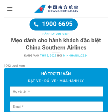
Bỏ
qua
nội
dung
1900 6695
HÀNH LÝ QUY ĐỊNH
Mẹo dành cho hành khách đặc biệt
China Southern Airlines
ĐĂNG VÀO
TH5 5, 2025
BỞI
MINHHANG_CZ24
1092 Lượt xem
HỖ TRỢ TƯ VẤN
ĐẶT VÉ - ĐỔI VÉ - MUA HÀNH LÝ