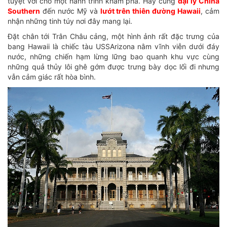
tuyệt vời cho một hành trình khám phá. Hãy cùng
đại lý China
Southern
đến nước Mỹ và
lướt trên thiên đường Hawaii
, cảm
nhận những tinh túy nơi đây mang lại.
Đặt chân tới Trân Châu cảng, một hình ảnh rất đặc trưng của
bang Hawaii là chiếc tàu USSArizona nằm vĩnh viễn dưới đáy
nước, những chiến hạm lừng lững bao quanh khu vực cùng
những quả thủy lôi ghê gớm được trưng bày dọc lối đi nhưng
vẫn cảm giác rất hòa bình.