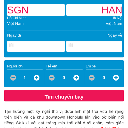
SGN
HAN
Hồ Chí Minh
Hà Nội
Việt Nam
Việt Nam
Ngày đi
Ngày về
Người lớn
Trẻ em
Em bé
1
0
0
Tìm chuyến bay
Tận hưởng một kỳ nghỉ thú vị dưới ánh mặt trời vừa hé rạng
trên biển và cả khu downtown Honolulu lẫn vào bờ biển nổi
tiếng Waikiki với cát trắng mịn trải dài dưới chân, cảm giác