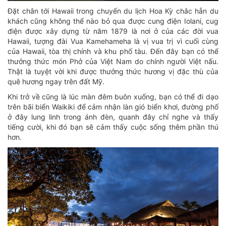
Đặt chân tới Hawaii trong chuyến du lịch Hoa Kỳ chắc hẳn du
khách cũng không thể nào bỏ qua được cung điện Iolani, cug
điện được xây dựng từ năm 1879 là nơi ở của các đời vua
Hawaii, tượng đài Vua Kamehameha là vị vua trị vì cuối cùng
của Hawaii, tòa thị chính và khu phố tàu. Đến đây bạn có thể
thưởng thức món Phở của Việt Nam do chính người Việt nấu.
Thật là tuyệt vời khi được thưởng thức hương vị đặc thù của
quê hương ngay trên đất Mỹ.
Khi trở về cũng là lúc màn đêm buôn xuống, bạn có thể đi dạo
trên bãi biển Waikiki để cảm nhận làn gió biển khơi, đường phố
ở đây lung linh trong ánh đèn, quanh đây chỉ nghe và thấy
tiếng cười, khi đó bạn sẽ cảm thấy cuộc sống thêm phần thú
hơn.