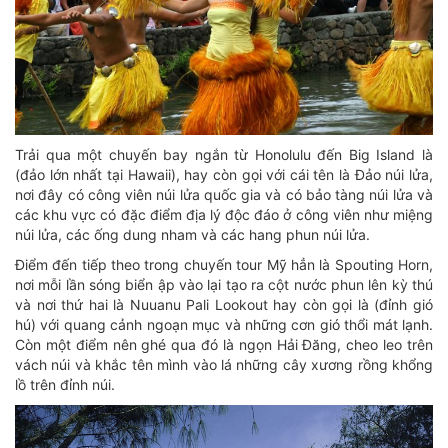
Trải qua một chuyến bay ngắn từ Honolulu đến Big Island là
(đảo lớn nhất tại Hawaii), hay còn gọi với cái tên là Đảo núi lửa,
nơi đây có công viên núi lửa quốc gia và có bảo tàng núi lửa và
các khu vực có đặc điểm địa lý độc đáo ở công viên như miệng
núi lửa, các ống dung nham và các hang phun núi lửa.
Điểm đến tiếp theo trong chuyến tour Mỹ hẳn là Spouting Horn,
nơi mỗi lần sóng biển ập vào lại tạo ra cột nước phun lên kỳ thú
và nơi thứ hai là Nuuanu Pali Lookout hay còn gọi là (đỉnh gió
hú) với quang cảnh ngoạn mục và những cơn gió thổi mát lạnh.
Còn một điểm nên ghé qua đó là ngọn Hải Đăng, cheo leo trên
vách núi và khắc tên mình vào lá những cây xương rồng khổng
lồ trên đỉnh núi.