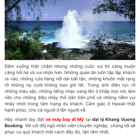
Đêm xuống thật chậm nhưng những cuộc vui thì càng muộn
càng hối hả và vui nhộn hơn. Những quán ăn luôn tấp lập khách
ra vào, những cửa hàng nối dài bất tận, những khuôn mặt rạng
rỡ những nụ cười không bao giờ tắt. Trong ánh điện rực rỡ
những màu sắc, những tiếng nhạc vang lên ở khắp mọi nơi, làm
nền cho những điệu nhảy thổ dân trên phố và những niềm vui
nhảy nhót trong tâm trạng du khách. Cảm giác ở Hawaii thật
hạnh phúc, cho cả người ở lẫn người về.
Hãy nhanh tay đặt
vé máy bay đi Mỹ
tại
đại lý Khang Vuong
Booking
. Với với đội ngũ nhân viên chuyên nghiệp, chúng tôi sẽ
phục vụ quý khách một cách đầy đủ, tận tâm nhất.