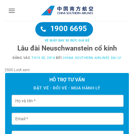
Bỏ
qua
nội
dung
1900 6695
VÉ MÁY BAY ĐI ĐỨC GIÁ RẺ
Lâu đài Neuschwanstein cổ kính
ĐĂNG VÀO
TH10 30, 2014
BỞI
CHINA SOUTHERN AIRLINES DAI LY
2505 Lượt xem
HỖ TRỢ TƯ VẤN
ĐẶT VÉ - ĐỔI VÉ - MUA HÀNH LÝ