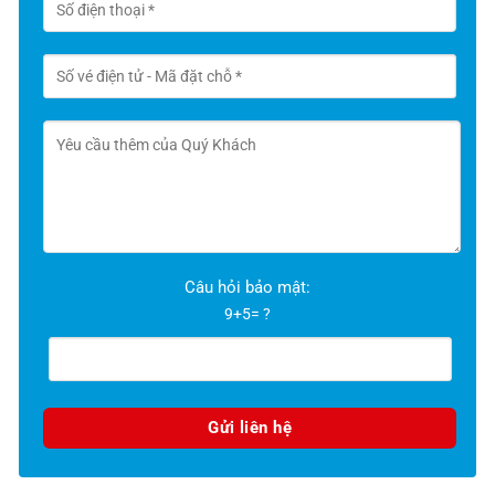
Câu hỏi bảo mật:
9+5= ?