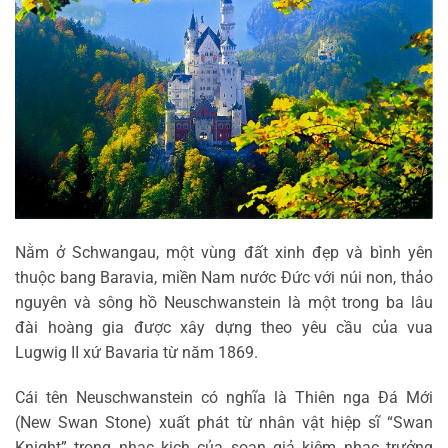
Nằm ở Schwangau, một vùng đất xinh đẹp và bình yên
thuộc bang Baravia, miền Nam nước Đức với núi non, thảo
nguyên và sông hồ Neuschwanstein là một trong ba lâu
đài hoàng gia được xây dựng theo yêu cầu của vua
Lugwig II xứ Bavaria từ năm 1869.
Cái tên Neuschwanstein có nghĩa là Thiên nga Đá Mới
(New Swan Stone) xuất phát từ nhân vật hiệp sĩ “Swan
Knight” trong nhạc kịch của soạn giả kiêm nhạc trưởng