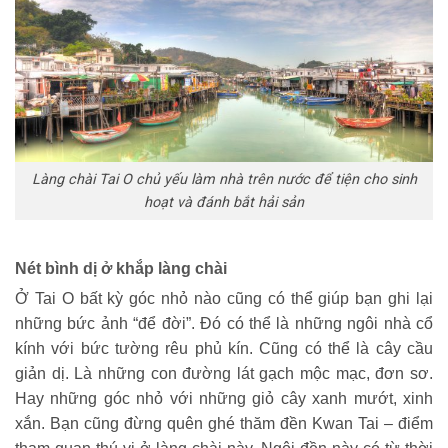
Làng chài Tai O chủ yếu làm nhà trên nước để tiện cho sinh
hoạt và đánh bắt hải sản
Nét bình dị ở khắp làng chài
Ở Tai O bất kỳ góc nhỏ nào cũng có thể giúp bạn ghi lại
những bức ảnh “để đời”. Đó có thể là những ngôi nhà cổ
kính với bức tường rêu phủ kín. Cũng có thể là cây cầu
giản dị. Là những con đường lát gạch mộc mạc, đơn sơ.
Hay những góc nhỏ với những giỏ cây xanh mướt, xinh
xắn. Bạn cũng đừng quên ghé thăm đền Kwan Tai – điểm