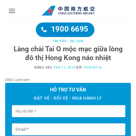
Bỏ
qua
nội
dung
1900 6695
TIN TỨC - DU LỊCH
Làng chài Tai O mộc mạc giữa lòng
đô thị Hong Kong náo nhiệt
ĐĂNG VÀO
TH5 11, 2019
BỞI
THUYNT18
2362 Lượt xem
HỖ TRỢ TƯ VẤN
ĐẶT VÉ - ĐỔI VÉ - MUA HÀNH LÝ