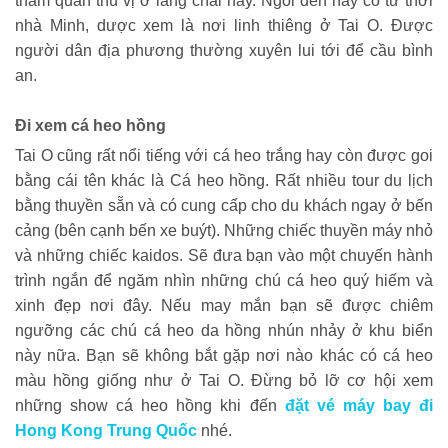
tham quan thú vị ở làng chài này. Ngôi đền này có từ thời
nhà Minh, dược xem là nơi linh thiêng ở Tai O. Được
người dân địa phương thường xuyên lui tới để cầu bình
an.
Đi xem cá heo hồng
Tai O cũng rất nổi tiếng với cá heo trắng hay còn được goi
bằng cái tên khác là Cá heo hồng. Rất nhiều tour du lịch
bằng thuyền sẵn và có cung cấp cho du khách ngay ở bến
cảng (bên cạnh bến xe buýt). Những chiếc thuyền máy nhỏ
và những chiếc kaidos. Sẽ đưa bạn vào một chuyến hành
trình ngắn để ngăm nhìn những chú cá heo quý hiếm và
xinh đẹp nơi đây. Nếu may mắn bạn sẽ được chiêm
ngưỡng các chú cá heo da hồng nhún nhảy ở khu biển
này nữa. Bạn sẽ không bắt gặp nơi nào khác có cá heo
màu hồng giống như ở Tai O. Đừng bỏ lỡ cơ hội xem
những show cá heo hồng khi đến
đặt vé máy bay đi
Hong Kong Trung Quốc
nhé.