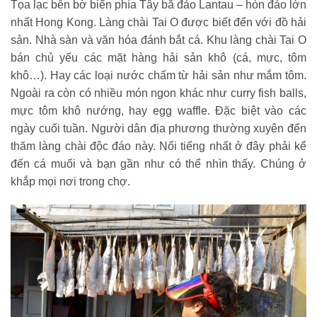
Tọa lạc bên bờ biển phía Tây bắ đảo Lantau – hòn đảo lớn
nhất Hong Kong. Làng chài Tai O được biết đến với đồ hải
sản. Nhà sàn và văn hóa đánh bắt cá. Khu làng chài Tai O
bán chủ yếu các mặt hàng hải sản khô (cá, mực, tôm
khô…). Hay các loại nước chấm từ hải sản như mắm tôm.
Ngoài ra còn có nhiều món ngon khác như curry fish balls,
mực tôm khô nướng, hay egg waffle. Đặc biệt vào các
ngày cuối tuần. Người dân địa phương thường xuyên đến
thăm làng chài độc đáo này. Nổi tiếng nhất ở đây phải kể
đến cá muối và bạn gần như có thể nhìn thấy. Chúng ở
khắp mọi nơi trong chợ.