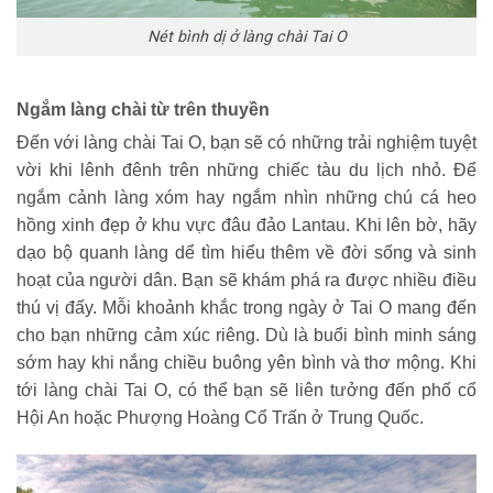
Nét bình dị ở làng chài Tai O
Ngắm làng chài từ trên thuyền
Đến với làng chài Tai O, bạn sẽ có những trải nghiệm tuyệt
vời khi lênh đênh trên những chiếc tàu du lịch nhỏ. Để
ngắm cảnh làng xóm hay ngắm nhìn những chú cá heo
hồng xinh đẹp ở khu vực đâu đảo Lantau. Khi lên bờ, hãy
dạo bộ quanh làng dể tìm hiểu thêm về đời sống và sinh
hoạt của người dân. Bạn sẽ khám phá ra được nhiều điều
thú vị đấy. Mỗi khoảnh khắc trong ngày ở Tai O mang đến
cho bạn những cảm xúc riêng. Dù là buổi bình minh sáng
sớm hay khi nắng chiều buông yên bình và thơ mộng. Khi
tới làng chài Tai O, có thể bạn sẽ liên tưởng đến phố cổ
Hội An hoặc Phượng Hoàng Cổ Trấn ở Trung Quốc.