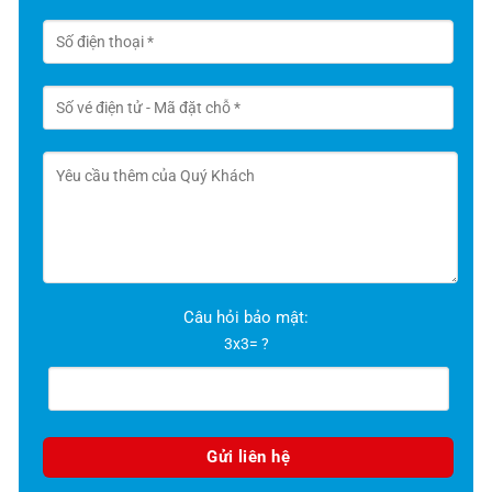
Câu hỏi bảo mật:
3x3= ?