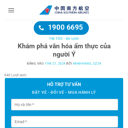
Bỏ
qua
nội
dung
1900 6695
TIN TỨC - DU LỊCH
Khám phá văn hóa ẩm thực của
người Ý
ĐĂNG VÀO
TH8 27, 2024
BỞI
MINHHANG_CZ24
640 Lượt xem
HỖ TRỢ TƯ VẤN
ĐẶT VÉ - ĐỔI VÉ - MUA HÀNH LÝ