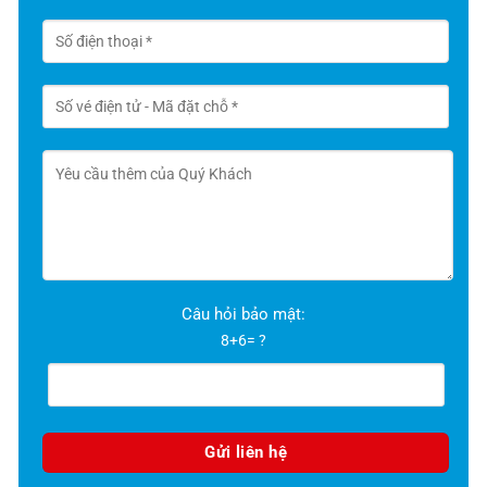
Câu hỏi bảo mật:
8+6= ?