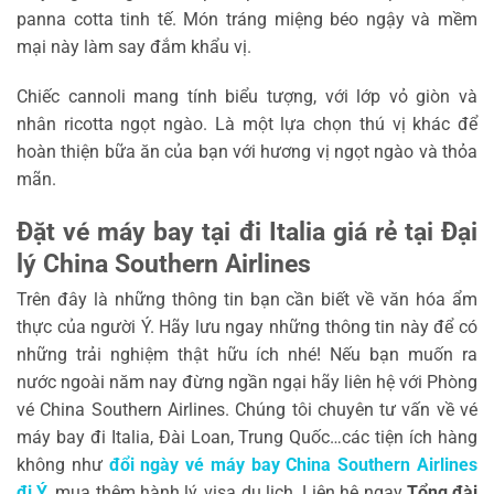
panna cotta tinh tế. Món tráng miệng béo ngậy và mềm
mại này làm say đắm khẩu vị.
Chiếc cannoli mang tính biểu tượng, với lớp vỏ giòn và
nhân ricotta ngọt ngào. Là một lựa chọn thú vị khác để
hoàn thiện bữa ăn của bạn với hương vị ngọt ngào và thỏa
mãn.
Đặt vé máy bay tại đi Italia giá rẻ tại Đại
lý China Southern Airlines
Trên đây là những thông tin bạn cần biết về văn hóa ẩm
thực của người Ý. Hãy lưu ngay những thông tin này để có
những trải nghiệm thật hữu ích nhé! Nếu bạn muốn ra
nước ngoài năm nay đừng ngần ngại hãy liên hệ với Phòng
vé China Southern Airlines. Chúng tôi chuyên tư vấn về vé
máy bay đi Italia, Đài Loan, Trung Quốc…các tiện ích hàng
không như
đổi ngày vé máy bay China Southern Airlines
đi Ý
, mua thêm hành lý, visa du lịch. Liên hệ ngay
Tổng đài