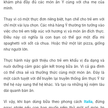
khám phá đầy đủ các món ăn Ý cùng với cha mẹ của
mình.
Thay vì có một thực đơn riêng biệt, hạn chế cho trẻ em với
chỉ một vài lựa chọn. Các nhà hàng Ý thường tin tưởng vào
việc cho trẻ em tiếp xúc với hương vị và món ăn đích thực.
Điều này có nghĩa là con bạn có thể gọi một đĩa mì
spaghetti với sốt cà chua. Hoặc thử một lát pizza, giống
như người lớn.
Thực hành này giới thiệu cho trẻ em khẩu vị đa dạng và
nuôi dưỡng cảm giác gắn kết trong bữa ăn. Vì cả gia đình
có thể chia sẻ và thưởng thức cùng một món ăn. Đây là
một cách tuyệt vời để truyền lại truyền thống ẩm thực Ý từ
thế hệ này sang thế hệ khác. Và tạo ra những kỷ niệm lâu
dài quanh bàn ăn.
Vì vậy, khi bạn dùng bữa theo phong cách
Italia
, đừng
ngạc nhiên nếu con bạn muốn nếm thử một số món ăn