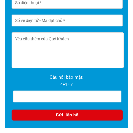
Câu hỏi bảo mật:
4+1= ?