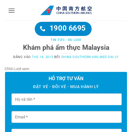
Bỏ
qua
nội
dung
1900 6695
TIN TỨC - DU LỊCH
Khám phá ẩm thực Malaysia
ĐĂNG VÀO
TH2 14, 2015
BỞI
CHINA SOUTHERN AIRLINES DAI LY
2594 Lượt xem
HỖ TRỢ TƯ VẤN
ĐẶT VÉ - ĐỔI VÉ - MUA HÀNH LÝ