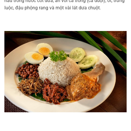
nấu trong nước cốt dừa, ăn với cá trống (cá duội), ớt, trứng
luộc, đậu phộng rang và một vài lát dưa chuột.