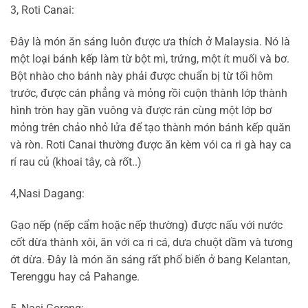
3, Roti Canai:
Đây là món ăn sáng luôn được ưa thích ở Malaysia. Nó là
một loại bánh kếp làm từ bột mì, trứng, một ít muối và bơ.
Bột nhào cho bánh này phải được chuẩn bị từ tối hôm
trước, được cán phẳng và mỏng rồi cuộn thành lớp thành
hình tròn hay gần vuông và được rán cùng một lớp bơ
mỏng trên chảo nhỏ lửa để tạo thành món bánh kếp quăn
và ròn. Roti Canai thường được ăn kèm vói ca ri gà hay ca
rí rau củ (khoai tây, cà rốt..)
4,Nasi Dagang:
Gạo nếp (nếp cẩm hoặc nếp thường) được nấu với nước
cốt dừa thành xôi, ăn với ca ri cá, dưa chuột dầm và tương
ớt dừa. Đây là món ăn sáng rất phổ biến ở bang Kelantan,
Terenggu hay cả Pahange.