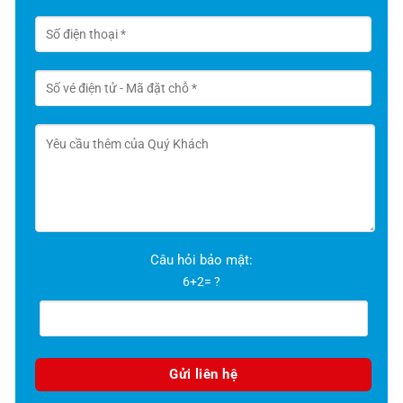
Câu hỏi bảo mật:
6+2= ?