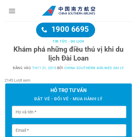
Bỏ
qua
nội
dung
1900 6695
TIN TỨC - DU LỊCH
Khám phá những điều thú vị khi du
lịch Đài Loan
ĐĂNG VÀO
TH11 21, 2015
BỞI
CHINA SOUTHERN AIRLINES DAI LY
2145 Lượt xem
HỖ TRỢ TƯ VẤN
ĐẶT VÉ - ĐỔI VÉ - MUA HÀNH LÝ