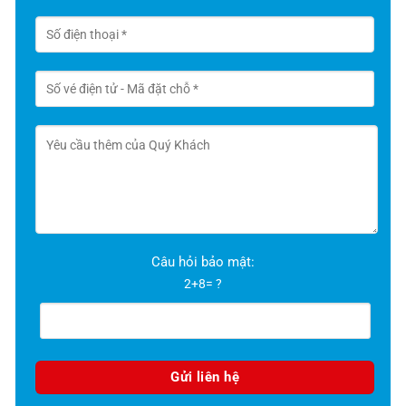
Câu hỏi bảo mật:
2+8= ?