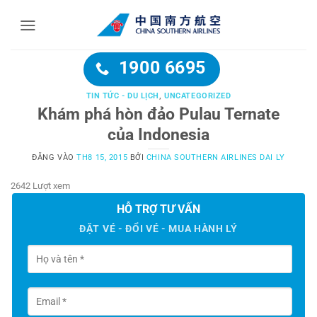
Bỏ
qua
nội
dung
1900 6695
TIN TỨC - DU LỊCH
,
UNCATEGORIZED
Khám phá hòn đảo Pulau Ternate
của Indonesia
ĐĂNG VÀO
TH8 15, 2015
BỞI
CHINA SOUTHERN AIRLINES DAI LY
2642 Lượt xem
HỖ TRỢ TƯ VẤN
ĐẶT VÉ - ĐỔI VÉ - MUA HÀNH LÝ