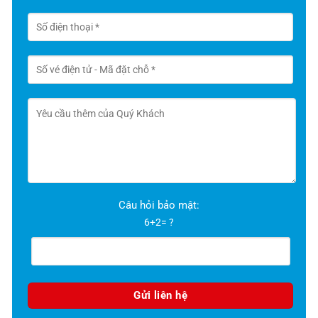
Câu hỏi bảo mật:
6+2= ?