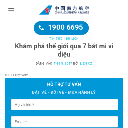
Bỏ
qua
nội
dung
1900 6695
TIN TỨC - DU LỊCH
Khám phá thế giới qua 7 bát mì vi
diệu
ĐĂNG VÀO
TH5 5, 2017
BỞI
LIEN CZ
1867 Lượt xem
HỖ TRỢ TƯ VẤN
ĐẶT VÉ - ĐỔI VÉ - MUA HÀNH LÝ