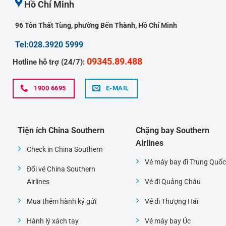
Hồ Chí Minh
96 Tôn Thất Tùng, phường Bến Thành, Hồ Chí Minh
Tel:028.3920 5999
09345.89.488
Hotline hỗ trợ (24/7):
1900 6695
E-MAIL
Tiện ích China Southern
Chặng bay Southern
Airlines
Check in China Southern
Vé máy bay đi Trung Quốc
Đổi vé China Southern
Airlines
Vé đi Quảng Châu
Mua thêm hành ký gửi
Vé đi Thượng Hải
Hành lý xách tay
Vé máy bay Úc