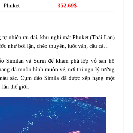
Phuket
352.69$
g tự nhiên ưu đãi, khu nghỉ mát Phuket (Thái Lan)
ớc như bơi lặn, chèo thuyền, lướt ván, câu cá…
đảo Similan và Surin để khám phá lớp vỏ san hô
 hang đá muôn hình muôn vẻ, nơi trú ngụ lý tưởng
 màu sắc. Cụm đảo Simila đã được xếp hạng một
lặn thế giới.