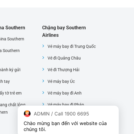
ina Southern
Chặng bay Southern
Airlines
hina Southern
Vé máy bay đi Trung Quốc
na Southern
Vé đi Quảng Châu
ành ký gửi
Vé đi Thượng Hải
ch tay
Vé máy bay Úc
ấy tờ trẻ em
Vé máy bay đi Anh
ang chất lỏng
Vé máy bay đi Pháp
hern
ADMIN / Call 1900 6695
Vé máy bay đi Mỹ
Chào mừng bạn đến với website của 
chúng tôi.