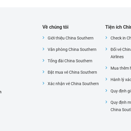
Về chúng tôi
Tiện ích Ch
Giới thiệu China Southern
Check in C
Văn phòng China Southern
Đổi vé Chi
i
Airlines
Tổng đài China Southern
Mua thêm h
Đặt mua vé China Southern
Hành lý xá
Xác nhận vé China Southern
Quy định gi
h
Quy định m
China Sout