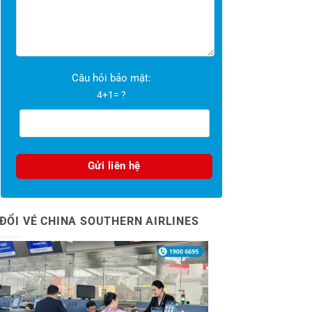
Câu hỏi bảo mật:
4+1= ?
ĐỔI VÉ CHINA SOUTHERN AIRLINES