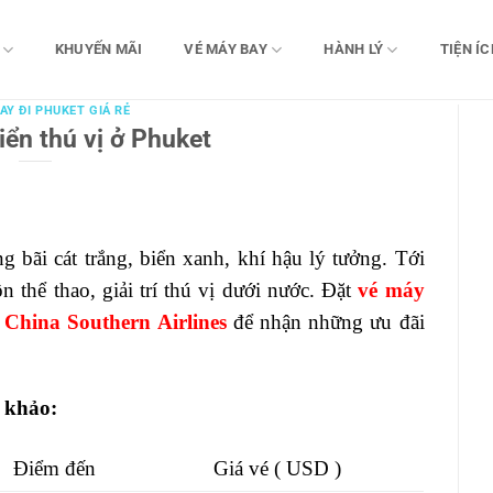
KHUYẾN MÃI
VÉ MÁY BAY
HÀNH LÝ
TIỆN ÍC
AY ĐI PHUKET GIÁ RẺ
iển thú vị ở Phuket
g bãi cát trắng, biển xanh, khí hậu lý tưởng. Tới
 thể thao, giải trí thú vị dưới nước. Đặt
vé máy
 China Southern Airlines
để nhận những ưu đãi
 khảo:
Điểm đến
Giá vé ( USD )