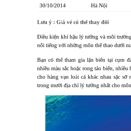
30/10/2014
Hà Nội
Lưu ý : G
i
á vé có thể thay đổi
Điều kiện khí hậu lý tưởng và môi trườn
nổi tiếng với những môn thể thao dưới nư
Bạn có thể tham gia lặn biển tại cụm 
nhiều màu sắc hoặc rong tảo biển, nhiều
cho hàng vạn lo
ài
cá kh
ác nhau sặc sỡ
trong mười địa chỉ lý tưởng nhất cho môn 