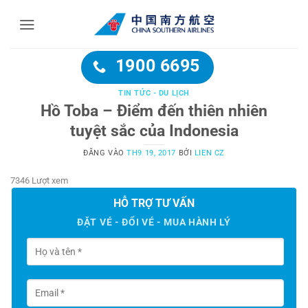
Bỏ
qua
nội
dung
1900 6695
TIN TỨC - DU LỊCH
Hồ Toba – Điểm đến thiên nhiên
tuyệt sắc của Indonesia
ĐĂNG VÀO
TH9 19, 2017
BỞI
LIEN CZ
7346 Lượt xem
HỖ TRỢ TƯ VẤN
ĐẶT VÉ - ĐỔI VÉ - MUA HÀNH LÝ