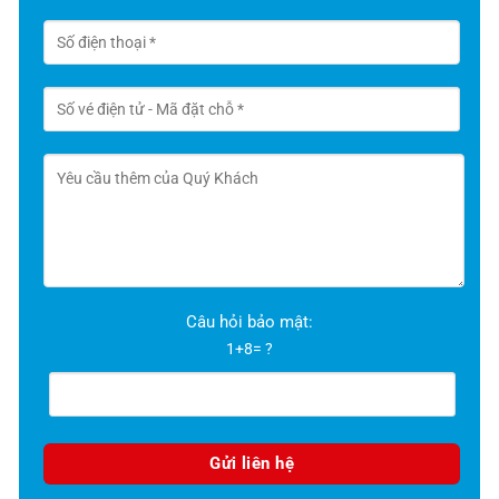
Câu hỏi bảo mật:
1+8= ?