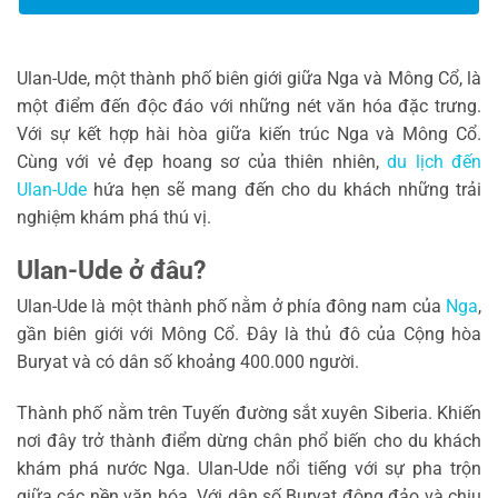
Ulan-Ude, một thành phố biên giới giữa Nga và Mông Cổ, là
một điểm đến độc đáo với những nét văn hóa đặc trưng.
Với sự kết hợp hài hòa giữa kiến trúc Nga và Mông Cổ.
Cùng với vẻ đẹp hoang sơ của thiên nhiên,
du lịch đến
Ulan-Ude
hứa hẹn sẽ mang đến cho du khách những trải
nghiệm khám phá thú vị.
Ulan-Ude ở đâu?
Ulan-Ude là một thành phố nằm ở phía đông nam của
Nga
,
gần biên giới với Mông Cổ. Đây là thủ đô của Cộng hòa
Buryat và có dân số khoảng 400.000 người.
Thành phố nằm trên Tuyến đường sắt xuyên Siberia. Khiến
nơi đây trở thành điểm dừng chân phổ biến cho du khách
khám phá nước Nga. Ulan-Ude nổi tiếng với sự pha trộn
giữa các nền văn hóa. Với dân số Buryat đông đảo và chịu