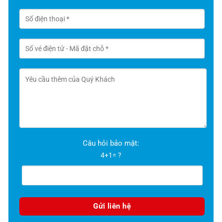
Câu hỏi bảo mật:
4+1= ?