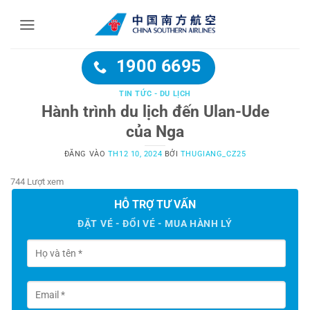
Bỏ
qua
nội
dung
1900 6695
TIN TỨC - DU LỊCH
Hành trình du lịch đến Ulan-Ude
của Nga
ĐĂNG VÀO
TH12 10, 2024
BỞI
THUGIANG_CZ25
744 Lượt xem
HỖ TRỢ TƯ VẤN
ĐẶT VÉ - ĐỔI VÉ - MUA HÀNH LÝ