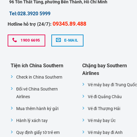
96 Tôn Thất Tùng, phường Bến Thành, Hồ Chí Minh
Tel:028.3920 5999
09345.89.488
Hotline hỗ trợ (24/7):
1900 6695
E-MAIL
Tiện ích China Southern
Chặng bay Southern
Airlines
Check in China Southern
Vé máy bay đi Trung Quốc
Đổi vé China Southern
Airlines
Vé đi Quảng Châu
Mua thêm hành ký gửi
Vé đi Thượng Hải
Hành lý xách tay
Vé máy bay Úc
Quy định giấy tờ trẻ em
Vé máy bay đi Anh