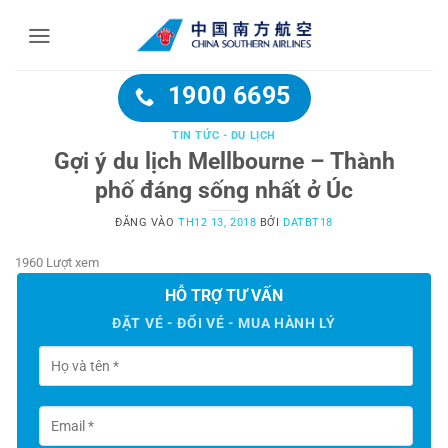
Bỏ
qua
nội
dung
1900 6695
TIN TỨC - DU LỊCH
Gợi ý du lịch Mellbourne – Thành
phố đáng sống nhất ở Úc
ĐĂNG VÀO
TH12 13, 2018
BỞI
DATBT18
1960 Lượt xem
HỖ TRỢ TƯ VẤN
ĐẶT VÉ - ĐỔI VÉ - MUA HÀNH LÝ