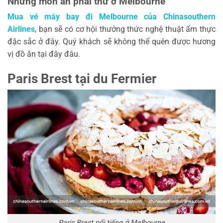
Những món ăn phải thử ở Melbourne
Mua vé máy bay đi Melbourne của Chinasouthern
Airlines
, bạn sẽ có cơ hội thưởng thức nghệ thuật ẩm thực
đặc sắc ở đây. Quý khách sẽ không thể quên được hương
vị đồ ăn tại đây đâu.
Paris Brest tại du
Fermier
Paris Brest nổi tiếng ở Melbourne