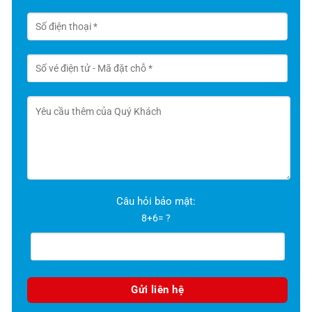
Câu hỏi bảo mật:
8+6= ?