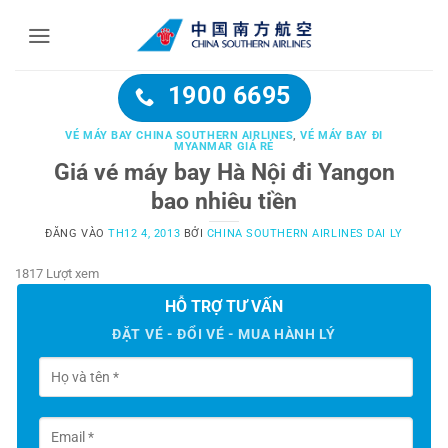
Bỏ
qua
nội
dung
1900 6695
VÉ MÁY BAY CHINA SOUTHERN AIRLINES
,
VÉ MÁY BAY ĐI
MYANMAR GIÁ RẺ
Giá vé máy bay Hà Nội đi Yangon
bao nhiêu tiền
ĐĂNG VÀO
TH12 4, 2013
BỞI
CHINA SOUTHERN AIRLINES DAI LY
1817 Lượt xem
HỖ TRỢ TƯ VẤN
ĐẶT VÉ - ĐỔI VÉ - MUA HÀNH LÝ