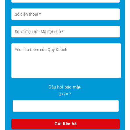
Câu hỏi bảo mật:
2+7= ?