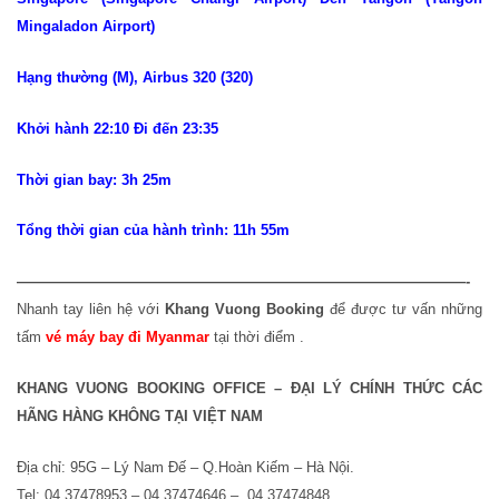
Mingaladon Airport)
Hạng thường (M), Airbus 320 (320)
Khởi hành 22:10 Đi đến 23:35
Thời gian bay: 3h 25m
Tổng thời gian của hành trình: 11h 55m
———————————————————————————————-
Nhanh tay liên hệ với
Khang Vuong Booking
để được tư vấn những
tấm
vé máy bay đi Myanmar
tại thời điểm .
KHANG VUONG BOOKING OFFICE – ĐẠI LÝ CHÍNH THỨC CÁC
HÃNG HÀNG KHÔNG TẠI VIỆT NAM
Địa chỉ: 95G – Lý Nam Đế – Q.Hoàn Kiếm – Hà Nội.
Tel: 04.37478953 – 04.37474646 – 04.37474848