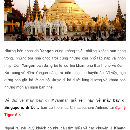
Nhưng bên cạnh đó
Yangon
cũng không thiếu những khách sạn sang
trọng, những tòa nhà chọc trời cùng những khu phố tấp nập và nhộn
nhịp. Đến
Yangon
bạn đừng bỏ lỡ cơ hội khám phá thành phố về đêm.
Bởi càng về đêm Yangon càng trở nên lung linh huyền ảo.
Vì vậy, bạn
đừng bao giờ bỏ lỡ cơ hội được đi bộ dưới lòng đường và khám phá
những món ăn ngon bạn nhé.
Để đặt
vé máy bay đi Myanmar giá r
ẻ
hay
vé máy bay đi
Singapore
,
đi Úc
…
bạn có thể mua
Chinasouthern Airlines tại
đại lý
Tiger Air
.
Ngoài ra, nếu quý khách có nhu cầu tìm hiểu về các chuyến đi
Khang