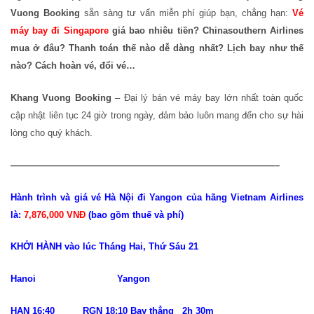
Vuong Booking
sẵn sàng tư vấn miễn phí giúp bạn, chẳng hạn:
Vé
máy bay đi Singapore
giá bao nhiêu tiền? Chinasouthern Airlines
mua ở đâu? Thanh toán thế nào dễ dàng nhất? Lịch bay như thế
nào? Cách hoàn vé, đổi vé…
Khang Vuong Booking
– Đại lý bán vé máy bay lớn nhất toàn quốc
cập nhật liên tục 24 giờ trong ngày, đảm bảo luôn mang đến cho sự hài
lòng cho quý khách.
—————————————————————————————–
Hành trình và giá vé Hà Nội đi Yangon của hãng Vietnam Airlines
là:
7,876,000 VNĐ
(bao gồm thuế và phí)
KHỞI HÀNH vào lúc Tháng Hai, Thứ Sáu 21
Hanoi Yangon
HAN 16:40 RGN 18:10 Bay thẳng 2h 30m