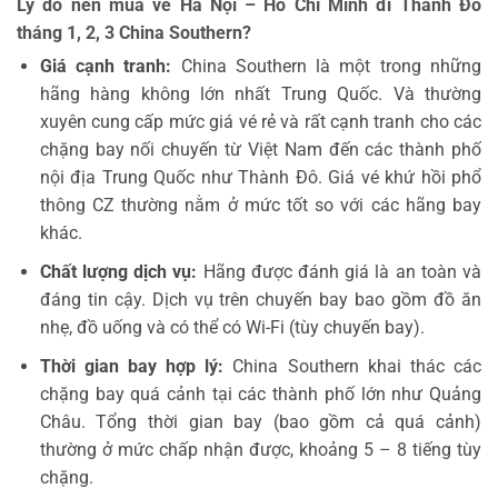
Lý do nên mua vé Hà Nội – Hồ Chí Minh đi Thành Đô
tháng 1, 2, 3 China Southern?
Giá cạnh tranh:
China Southern là một trong những
hãng hàng không lớn nhất Trung Quốc. Và thường
xuyên cung cấp mức giá vé
rẻ và rất cạnh tranh
cho các
chặng bay nối chuyến từ Việt Nam đến các thành phố
nội địa Trung Quốc như Thành Đô.
Giá vé khứ hồi phổ
thông CZ thường nằm ở mức tốt so với các hãng bay
khác.
Chất lượng dịch vụ:
Hãng được đánh giá là an toàn và
đáng tin cậy.
Dịch vụ trên chuyến bay bao gồm đồ ăn
nhẹ,
đồ uống và có thể có Wi-Fi (tùy chuyến bay).
Thời gian bay hợp lý:
China Southern khai thác các
chặng bay quá cảnh tại các thành phố lớn như Quảng
Châu.
Tổng thời gian bay (bao gồm cả quá cảnh)
thường ở mức chấp nhận được,
khoảng
5 – 8 tiếng
tùy
chặng.