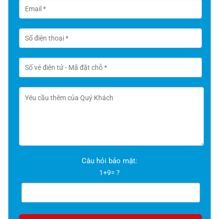
Câu hỏi bảo mật:
1+9= ?