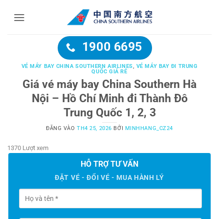
Bỏ
qua
nội
dung
1900 6695
VÉ MÁY BAY CHINA SOUTHERN AIRLINES
,
VÉ MÁY BAY ĐI TRUNG
QUỐC GIÁ RẺ
Giá vé máy bay China Southern Hà
Nội – Hồ Chí Minh đi Thành Đô
Trung Quốc 1, 2, 3
ĐĂNG VÀO
TH4 25, 2026
BỞI
MINHHANG_CZ24
1370 Lượt xem
HỖ TRỢ TƯ VẤN
ĐẶT VÉ - ĐỔI VÉ - MUA HÀNH LÝ