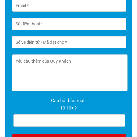
Câu hỏi bảo mật:
10-10= ?