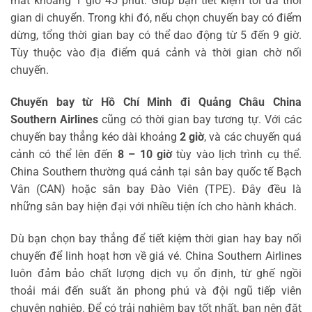
mất khoảng 1 giờ 45 phút. Giúp bạn tiết kiệm tối đa thời
gian di chuyển. Trong khi đó, nếu chọn chuyến bay có điểm
dừng, tổng thời gian bay có thể dao động từ 5 đến 9 giờ.
Tùy thuộc vào địa điểm quá cảnh và thời gian chờ nối
chuyến.
Chuyến bay từ Hồ Chí Minh đi Quảng Châu China
Southern Airlines
cũng có thời gian bay tương tự. Với các
chuyến bay thẳng kéo dài khoảng
2 giờ
, và các chuyến quá
cảnh có thể lên đến
8 – 10 giờ
tùy vào lịch trình cụ thể.
China Southern thường quá cảnh tại sân bay quốc tế Bạch
Vân (CAN) hoặc sân bay Đào Viên (TPE). Đây đều là
những sân bay hiện đại với nhiều tiện ích cho hành khách.
Dù bạn chọn bay thẳng để tiết kiệm thời gian hay bay nối
chuyến để linh hoạt hơn về giá vé. China Southern Airlines
luôn đảm bảo chất lượng dịch vụ ổn định, từ ghế ngồi
thoải mái đến suất ăn phong phú và đội ngũ tiếp viên
chuyên nghiệp. Để có trải nghiệm bay tốt nhất, bạn nên đặt