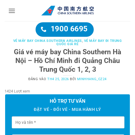
Bỏ
qua
nội
dung
1900 6695
VÉ MÁY BAY CHINA SOUTHERN AIRLINES
,
VÉ MÁY BAY ĐI TRUNG
QUỐC GIÁ RẺ
Giá vé máy bay China Southern Hà
Nội – Hồ Chí Minh đi Quảng Châu
Trung Quốc 1, 2, 3
ĐĂNG VÀO
TH4 25, 2026
BỞI
MINHHANG_CZ24
1424 Lượt xem
HỖ TRỢ TƯ VẤN
ĐẶT VÉ - ĐỔI VÉ - MUA HÀNH LÝ