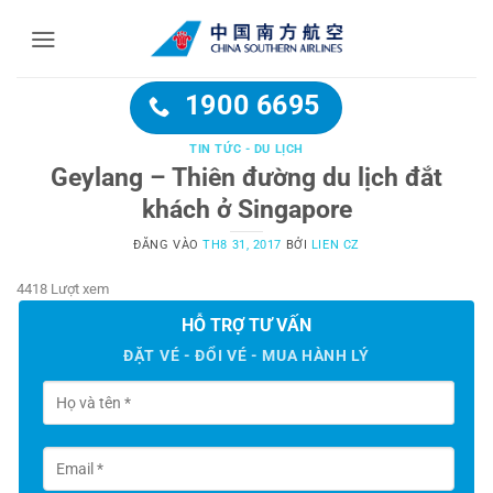
Bỏ
qua
nội
dung
1900 6695
TIN TỨC - DU LỊCH
Geylang – Thiên đường du lịch đắt
khách ở Singapore
ĐĂNG VÀO
TH8 31, 2017
BỞI
LIEN CZ
4418 Lượt xem
HỖ TRỢ TƯ VẤN
ĐẶT VÉ - ĐỔI VÉ - MUA HÀNH LÝ