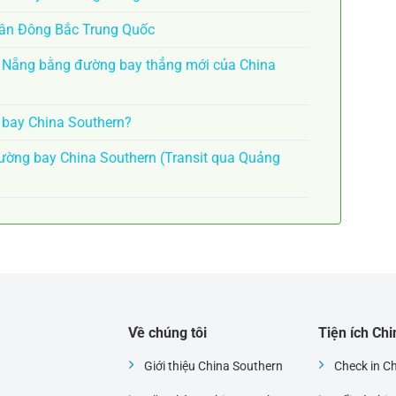
Tân Đông Bắc Trung Quốc
à Nẵng bằng đường bay thẳng mới của China
n bay China Southern?
ờng bay China Southern (Transit qua Quảng
Về chúng tôi
Tiện ích Ch
Giới thiệu China Southern
Check in C