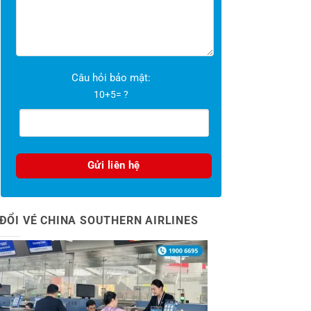
Câu hỏi bảo mật:
10+5= ?
ĐỔI VÉ CHINA SOUTHERN AIRLINES