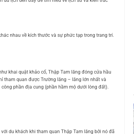
 du lịch dến đây để tìm hiểu về lịch sử và kiến trúc
hác nhau về kích thước và sự phức tạp trong trang trí.
 như khai quật khảo cổ, Thập Tam lăng đóng cửa hầu
hỉ tham quan được Trường lăng – lăng lớn nhất và
h công phần địa cung (phần hầm mộ dưới lòng đất).
i với du khách khi tham quan Thập Tam lăng bởi nó đã