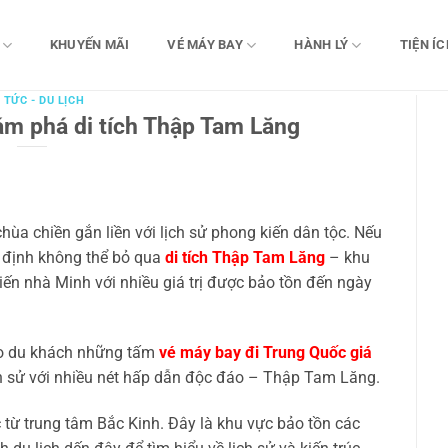
KHUYẾN MÃI
VÉ MÁY BAY
HÀNH LÝ
TIỆN ÍC
 TỨC - DU LỊCH
ám phá di tích Thập Tam Lăng
chùa chiền gắn liền với lịch sử phong kiến dân tộc. Nếu
t định không thể bỏ qua
di tích Thập Tam Lăng
– khu
kiến nhà Minh với nhiều giá trị được bảo tồn đến ngày
o du khách những tấm
vé máy bay đi Trung Quốc giá
h sử với nhiều nét hấp dẫn độc đáo – Thập Tam Lăng.
từ trung tâm Bắc Kinh. Đây là khu vực bảo tồn các