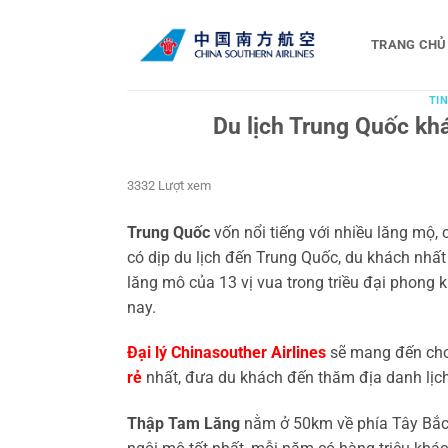
Bỏ
qua
TRANG CHỦ
nội
dung
TIN
Du lịch Trung Quốc kh
3332 Lượt xem
Trung Quốc
vốn nổi tiếng với nhiều lăng mộ, 
có dịp du lịch đến Trung Quốc, du khách nhấ
lăng mô của 13 vị vua trong triều đại phong 
nay.
Đại lý Chinasouther Airlines
sẽ mang đến ch
rẻ
nhất, đưa du khách đến thăm địa danh lịc
Thập Tam Lăng
nằm ở 50km về phía Tây Bắc 