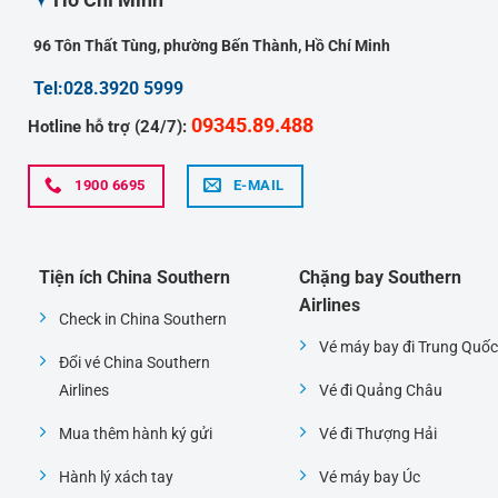
96 Tôn Thất Tùng, phường Bến Thành, Hồ Chí Minh
Tel:028.3920 5999
09345.89.488
Hotline hỗ trợ (24/7):
1900 6695
E-MAIL
Tiện ích China Southern
Chặng bay Southern
Airlines
Check in China Southern
Vé máy bay đi Trung Quốc
Đổi vé China Southern
Airlines
Vé đi Quảng Châu
Mua thêm hành ký gửi
Vé đi Thượng Hải
Hành lý xách tay
Vé máy bay Úc