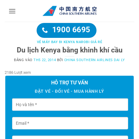
Bỏ
qua
nội
dung
1900 6695
VÉ MÁY BAY ĐI KENYA NAROBI GIÁ RẺ
Du lịch Kenya bằng khinh khí cầu
ĐĂNG VÀO
TH5 22, 2014
BỞI
CHINA SOUTHERN AIRLINES DAI LY
2186 Lượt xem
HỖ TRỢ TƯ VẤN
ĐẶT VÉ - ĐỔI VÉ - MUA HÀNH LÝ