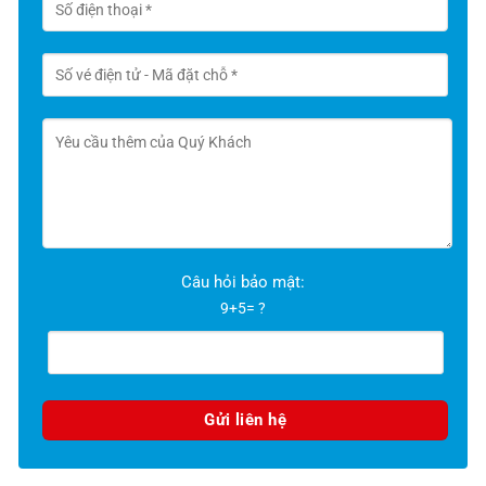
Câu hỏi bảo mật:
9+5= ?