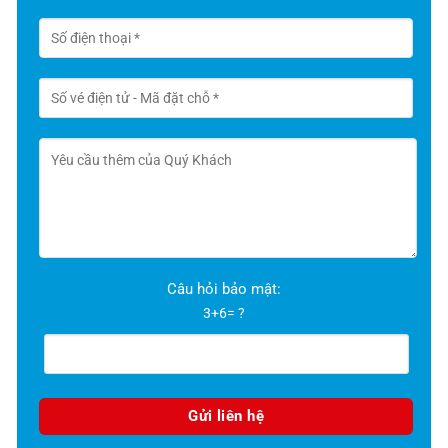
Câu hỏi bảo mật:
3+6= ?