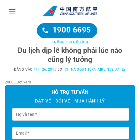
Bỏ
qua
nội
dung
1900 6695
THÔNG TIN HỮU ÍCH
Du lịch dịp lễ không phải lúc nào
cũng lý tưởng
ĐĂNG VÀO
TH4 26, 2016
BỞI
CHINA SOUTHERN AIRLINES DAI LY
2068 Lượt xem
HỖ TRỢ TƯ VẤN
ĐẶT VÉ - ĐỔI VÉ - MUA HÀNH LÝ