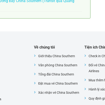
ờng bay China Southern (Transit qua Quảng
Về chúng tôi
Tiện ích Ch
Giới thiệu China Southern
Check in C
Văn phòng China Southern
Đổi vé Chi
i
Airlines
Tổng đài China Southern
Mua thêm h
Đặt mua vé China Southern
Hành lý xá
Xác nhận vé China Southern
Quy định gi
h