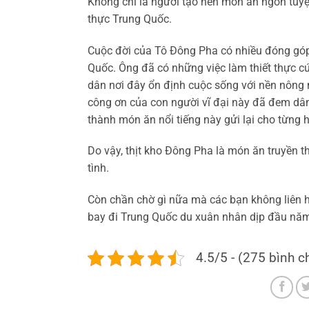
Không chỉ là người tạo nên món ăn ngon tuyệ
thực Trung Quốc.
Cuộc đời của Tô Đông Pha có nhiều đóng góp 
Quốc. Ông đã có những việc làm thiết thực c
dân nơi đây ổn định cuộc sống với nền nông 
công ơn của con người vĩ đại này đã đem dân
thành món ăn nổi tiếng này gửi lại cho từng h
Do vậy, thịt kho Đông Pha là món ăn truyền 
tình.
Còn chần chờ gì nữa mà các bạn không liên h
bay đi Trung Quốc du xuân nhân dịp đầu nă
4.5/5 - (275 bình c