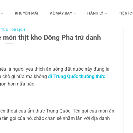
KHUYẾN MÃI
VÉ MÁY BAY
HÀNH LÝ
TIỆN ÍC
 TỨC - DU LỊCH
 món thịt kho Đông Pha trứ danh
nếu là người yêu thích ăn uống đất nước này đúng là
n chờ gì nữa mà không
đi Trung Quốc thưởng thức
gon hơn nữa nào!
ền thoại của ẩm thực Trung Quốc. Tên gọi của món ăn
e tên gọi của nó, chắc chắn sẽ nhầm lẫn với địa danh