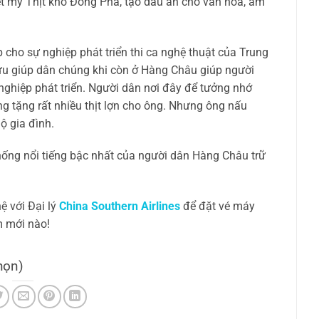
t mỹ Thịt kho Đông Pha, tạo dấu ấn cho văn hóa, ẩm
cho sự nghiệp phát triển thi ca nghệ thuật của Trung
ứu giúp dân chúng khi còn ở Hàng Châu giúp người
nghiệp phát triển. Người dân nơi đây để tưởng nhớ
g tặng rất nhiều thịt lợn cho ông. Nhưng ông nấu
ộ gia đình.
thống nổi tiếng bậc nhất của người dân Hàng Châu trữ
ệ với Đại lý
China Southern Airlines
để đặt vé máy
m mới nào!
họn)