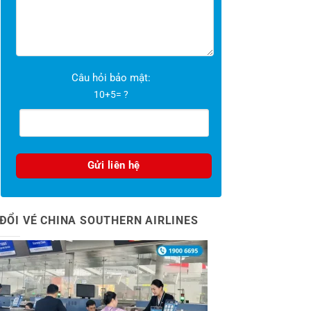
Câu hỏi bảo mật:
10+5= ?
ĐỔI VÉ CHINA SOUTHERN AIRLINES