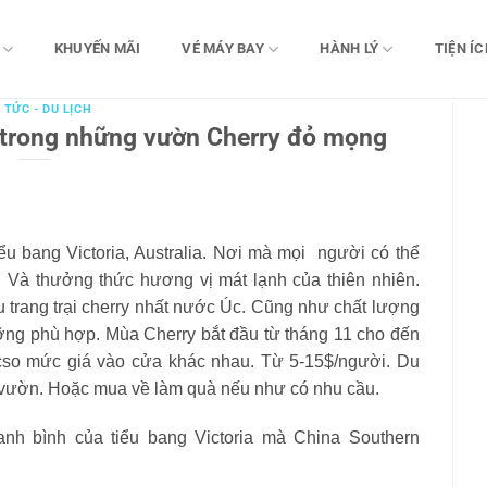
KHUYẾN MÃI
VÉ MÁY BAY
HÀNH LÝ
TIỆN ÍC
 TỨC - DU LỊCH
 trong những vườn Cherry đỏ mọng
u bang Victoria, Australia. Nơi mà mọi người có thể
 Và thưởng thức hương vị mát lạnh của thiên nhiên.
u trang trại cherry nhất nước Úc. Cũng như chất lượng
ưỡng phù hợp. Mùa Cherry bắt đầu từ tháng 11 cho đến
i cso mức giá vào cửa khác nhau. Từ 5-15$/người. Du
ại vườn. Hoặc mua về làm quà nếu như có nhu cầu.
nh bình của tiểu bang Victoria mà China Southern