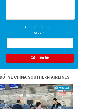
Câu hỏi bảo mật:
6+2= ?
ĐỔI VÉ CHINA SOUTHERN AIRLINES