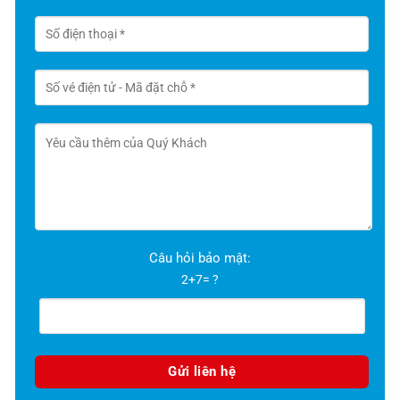
Câu hỏi bảo mật:
2+7= ?