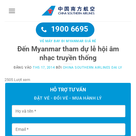
Bỏ
qua
nội
dung
1900 6695
VÉ MÁY BAY ĐI MYANMAR GIÁ RẺ
Đến Myanmar tham dự lễ hội âm
nhạc truyền thống
ĐĂNG VÀO
TH5 17, 2014
BỞI
CHINA SOUTHERN AIRLINES DAI LY
2505 Lượt xem
HỖ TRỢ TƯ VẤN
ĐẶT VÉ - ĐỔI VÉ - MUA HÀNH LÝ