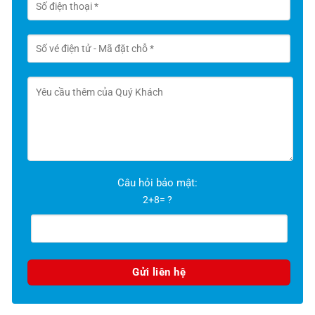
Câu hỏi bảo mật:
2+8= ?