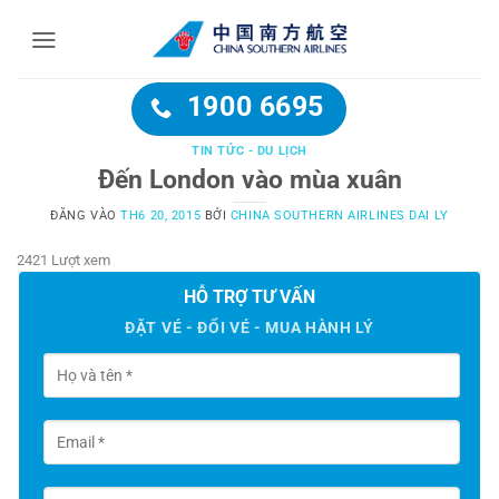
Bỏ
qua
nội
dung
1900 6695
TIN TỨC - DU LỊCH
Đến London vào mùa xuân
ĐĂNG VÀO
TH6 20, 2015
BỞI
CHINA SOUTHERN AIRLINES DAI LY
2421 Lượt xem
HỖ TRỢ TƯ VẤN
ĐẶT VÉ - ĐỔI VÉ - MUA HÀNH LÝ