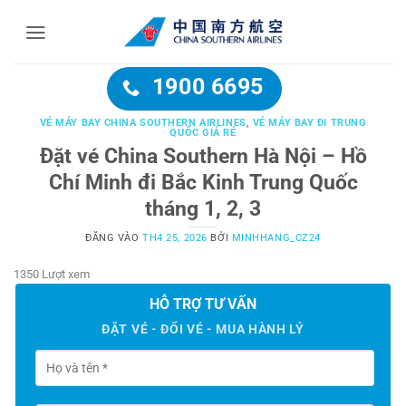
Bỏ
qua
nội
dung
1900 6695
VÉ MÁY BAY CHINA SOUTHERN AIRLINES
,
VÉ MÁY BAY ĐI TRUNG
QUỐC GIÁ RẺ
Đặt vé China Southern Hà Nội – Hồ
Chí Minh đi Bắc Kinh Trung Quốc
tháng 1, 2, 3
ĐĂNG VÀO
TH4 25, 2026
BỞI
MINHHANG_CZ24
1350 Lượt xem
HỖ TRỢ TƯ VẤN
ĐẶT VÉ - ĐỔI VÉ - MUA HÀNH LÝ