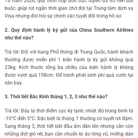
Từ năm 2026, quy trình nộp đơn trực tuyến đã trở nên bắt
buộc, giúp rút ngắn thời gian chờ đợi tại Trung tâm dịch vụ
Visa nhưng đòi hỏi sự chính xác tuyệt đối trong hồ sơ.
2. Quy định hành lý ký gửi của China Southern Airlines
như thế nào?
Trả lời: Đối với hạng Phổ thông đi Trung Quốc, hành khách
thường được miễn phí 1 kiện hành lý ký gửi không quá
23kg. Kích thước tổng ba chiều của kiện hành lý không
được vượt quá 158cm. Để tránh phát sinh phí quá cước tại
sân bay.
3. Thời tiết Bắc Kinh tháng 1, 2, 3 như thế nào?
Trả lời: Đây là thời điểm cực kỳ lạnh, nhiệt độ trung bình từ
-10°C đến 5°C. Đặc biệt là tháng 1 thường có tuyết rơi đậm.
Sang tháng 3, thời tiết bắt đầu ấm dần lên nhưng vẫn còn
những đợt gió rét, bạn cần chuẩn bị áo lông vũ, miếng dán