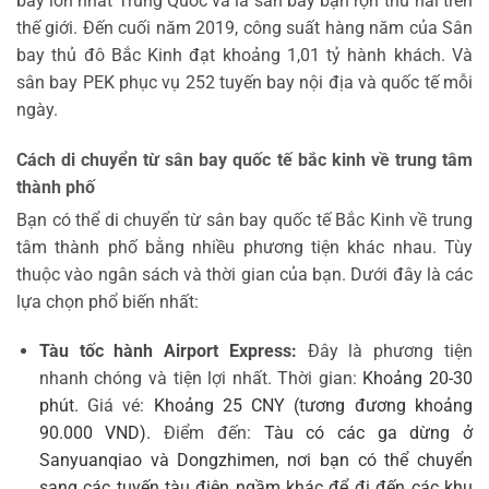
bay lớn nhất Trung Quốc và là sân bay bận rộn thứ hai trên
thế giới. Đến cuối năm 2019, công suất hàng năm của Sân
bay thủ đô Bắc Kinh đạt khoảng 1,01 tỷ hành khách. Và
sân bay PEK phục vụ 252 tuyến bay nội địa và quốc tế mỗi
ngày.
Cách di chuyển từ sân bay quốc tế bắc kinh về trung tâm
thành phố
Bạn có thể di chuyển từ sân bay quốc tế Bắc Kinh về trung
tâm thành phố bằng nhiều phương tiện khác nhau. Tùy
thuộc vào ngân sách và thời gian của bạn. Dưới đây là các
lựa chọn phổ biến nhất:
Tàu tốc hành Airport Express:
Đây là phương tiện
nhanh chóng và tiện lợi nhất. Thời gian:
Khoảng 20-30
phút.
Giá vé:
Khoảng 25 CNY (tương đương khoảng
90.000 VND).
Điểm đến:
Tàu có các ga dừng ở
Sanyuanqiao và Dongzhimen, nơi bạn có thể chuyển
sang các tuyến tàu điện ngầm khác để đi đến các khu