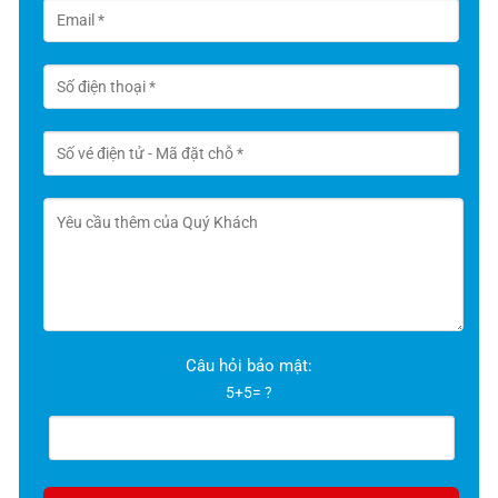
Câu hỏi bảo mật:
5+5= ?