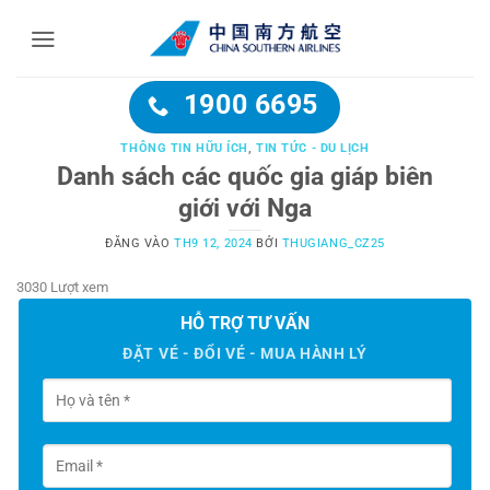
Bỏ
qua
nội
dung
1900 6695
THÔNG TIN HỮU ÍCH
,
TIN TỨC - DU LỊCH
Danh sách các quốc gia giáp biên
giới với Nga
ĐĂNG VÀO
TH9 12, 2024
BỞI
THUGIANG_CZ25
3030 Lượt xem
HỖ TRỢ TƯ VẤN
ĐẶT VÉ - ĐỔI VÉ - MUA HÀNH LÝ