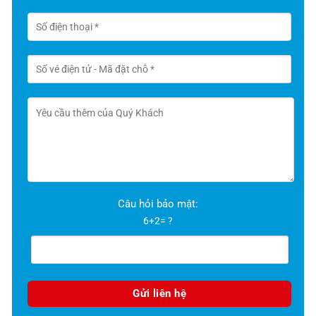
Câu hỏi bảo mật:
6+2= ?