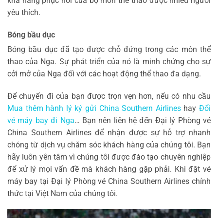
khả năng phục hồi của bộ môn thể thao được nhiều người
yêu thích.
Bóng bầu dục
Bóng bầu dục đã tạo được chỗ đứng trong các môn thể
thao của Nga. Sự phát triển của nó là minh chứng cho sự
cởi mở của Nga đối với các hoạt động thể thao đa dạng.
Để chuyến đi của bạn được trọn vẹn hơn, nếu có nhu cầu
Mua thêm hành lý ký gửi China Southern Airlines
hay
Đổi
vé máy bay đi Nga
… Bạn nên liên hệ đến Đại lý Phòng vé
China Southern Airlines để nhận được sự hỗ trợ nhanh
chóng từ dịch vụ chăm sóc khách hàng của chúng tôi. Bạn
hãy luôn yên tâm vì chúng tôi được đào tạo chuyên nghiệp
để xử lý mọi vấn đề mà khách hàng gặp phải. Khi đặt vé
máy bay tại Đại lý Phòng vé China Southern Airlines chính
thức tại Việt Nam của chúng tôi.