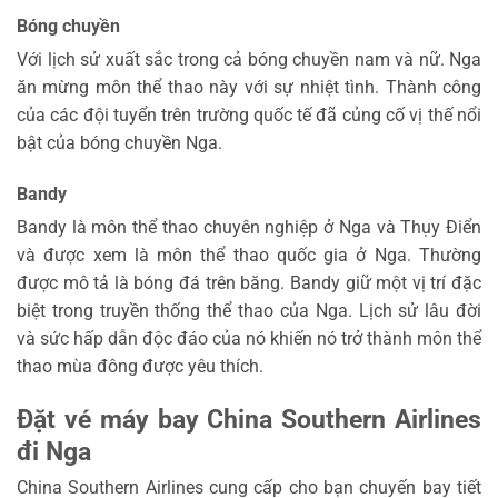
Bóng chuyền
Với lịch sử xuất sắc trong cả bóng chuyền nam và nữ. Nga
ăn mừng môn thể thao này với sự nhiệt tình. Thành công
của các đội tuyển trên trường quốc tế đã củng cố vị thế nổi
bật của bóng chuyền Nga.
Bandy
Bandy là môn thể thao chuyên nghiệp ở Nga và Thụy Điển
và được xem là môn thể thao quốc gia ở Nga. Thường
được mô tả là bóng đá trên băng. Bandy giữ một vị trí đặc
biệt trong truyền thống thể thao của Nga. Lịch sử lâu đời
và sức hấp dẫn độc đáo của nó khiến nó trở thành môn thể
thao mùa đông được yêu thích.
Đặt vé máy bay China Southern Airlines
đi Nga
China Southern Airlines cung cấp cho bạn chuyến bay tiết