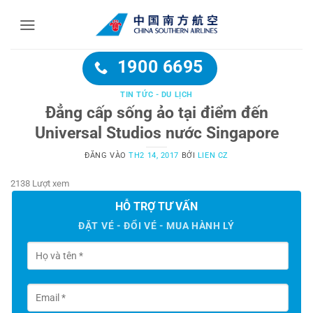
Bỏ
qua
nội
dung
1900 6695
TIN TỨC - DU LỊCH
Đẳng cấp sống ảo tại điểm đến
Universal Studios nước Singapore
ĐĂNG VÀO
TH2 14, 2017
BỞI
LIEN CZ
2138 Lượt xem
HỖ TRỢ TƯ VẤN
ĐẶT VÉ - ĐỔI VÉ - MUA HÀNH LÝ