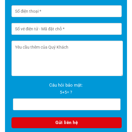
Câu hỏi bảo mật:
5+5= ?