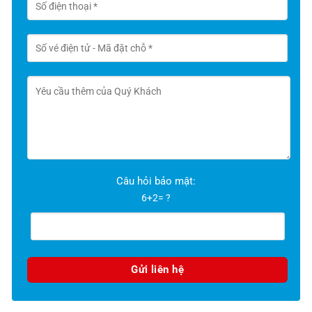
Câu hỏi bảo mật:
6+2= ?