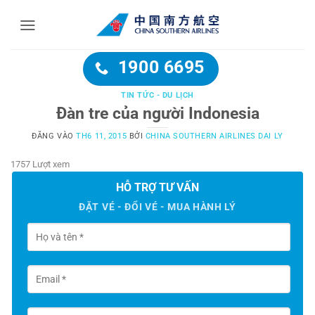
Bỏ
qua
nội
dung
1900 6695
TIN TỨC - DU LỊCH
Đàn tre của người Indonesia
ĐĂNG VÀO
TH6 11, 2015
BỞI
CHINA SOUTHERN AIRLINES DAI LY
1757 Lượt xem
HỖ TRỢ TƯ VẤN
ĐẶT VÉ - ĐỔI VÉ - MUA HÀNH LÝ