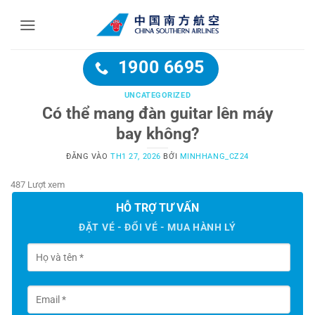
Bỏ
qua
nội
dung
1900 6695
UNCATEGORIZED
Có thể mang đàn guitar lên máy
bay không?
ĐĂNG VÀO
TH1 27, 2026
BỞI
MINHHANG_CZ24
487 Lượt xem
HỖ TRỢ TƯ VẤN
ĐẶT VÉ - ĐỔI VÉ - MUA HÀNH LÝ