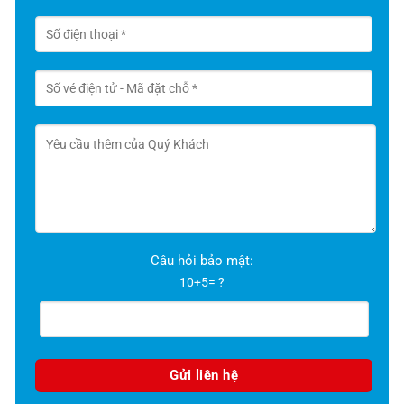
Câu hỏi bảo mật:
10+5= ?