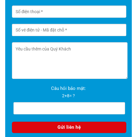
Câu hỏi bảo mật:
2+8= ?