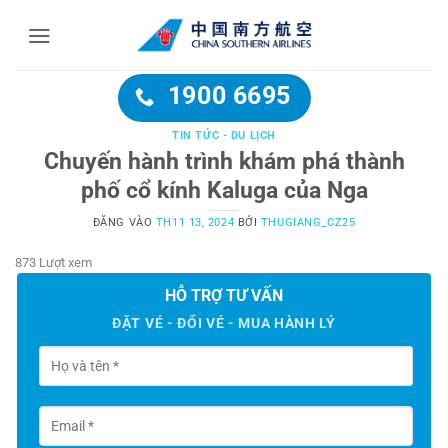
Bỏ
qua
nội
dung
1900 6695
TIN TỨC - DU LỊCH
Chuyến hành trình khám phá thành
phố cổ kính Kaluga của Nga
ĐĂNG VÀO
TH11 13, 2024
BỞI
THUGIANG_CZ25
873 Lượt xem
HỖ TRỢ TƯ VẤN
ĐẶT VÉ - ĐỔI VÉ - MUA HÀNH LÝ