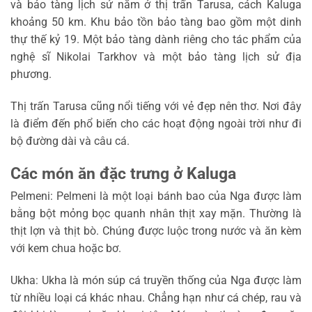
và bảo tàng lịch sử nằm ở thị trấn Tarusa, cách Kaluga
khoảng 50 km. Khu bảo tồn bảo tàng bao gồm một dinh
thự thế kỷ 19. Một bảo tàng dành riêng cho tác phẩm của
nghệ sĩ Nikolai Tarkhov và một bảo tàng lịch sử địa
phương.
Thị trấn Tarusa cũng nổi tiếng với vẻ đẹp nên thơ. Nơi đây
là điểm đến phổ biến cho các hoạt động ngoài trời như đi
bộ đường dài và câu cá.
Các món ăn đặc trưng ở Kaluga
Pelmeni: Pelmeni là một loại bánh bao của Nga được làm
bằng bột mỏng bọc quanh nhân thịt xay mặn. Thường là
thịt lợn và thịt bò. Chúng được luộc trong nước và ăn kèm
với kem chua hoặc bơ.
Ukha: Ukha là món súp cá truyền thống của Nga được làm
từ nhiều loại cá khác nhau. Chẳng hạn như cá chép, rau và