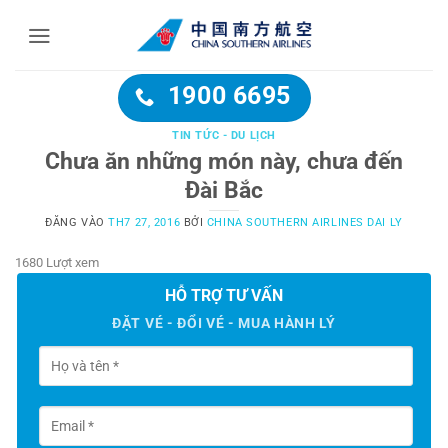
Bỏ
qua
nội
dung
1900 6695
TIN TỨC - DU LỊCH
Chưa ăn những món này, chưa đến
Đài Bắc
ĐĂNG VÀO
TH7 27, 2016
BỞI
CHINA SOUTHERN AIRLINES DAI LY
1680 Lượt xem
HỖ TRỢ TƯ VẤN
ĐẶT VÉ - ĐỔI VÉ - MUA HÀNH LÝ