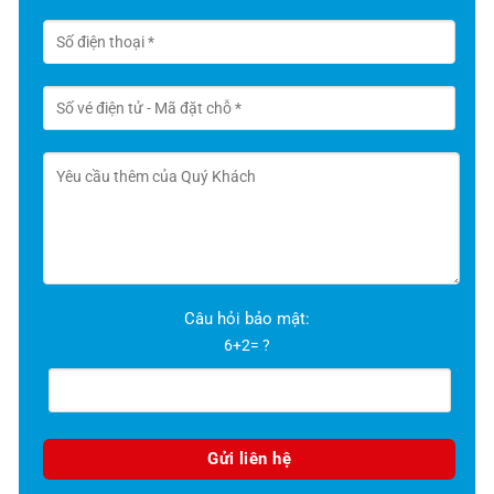
Câu hỏi bảo mật:
6+2= ?