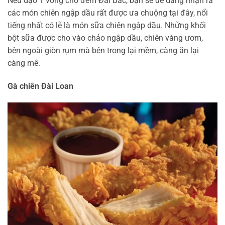
Nếu dạo 1 vòng chợ đêm Đài Bắc, bạn sẽ dễ dàng nhận ra
các món chiên ngập dầu rất được ưa chuộng tại đây, nổi
tiếng nhất có lẽ là món sữa chiên ngập dầu. Những khối
bột sữa được cho vào chảo ngập dầu, chiên vàng ươm,
bên ngoài giòn rụm mà bên trong lại mềm, càng ăn lại
càng mê.
Gà chiên Đài Loan